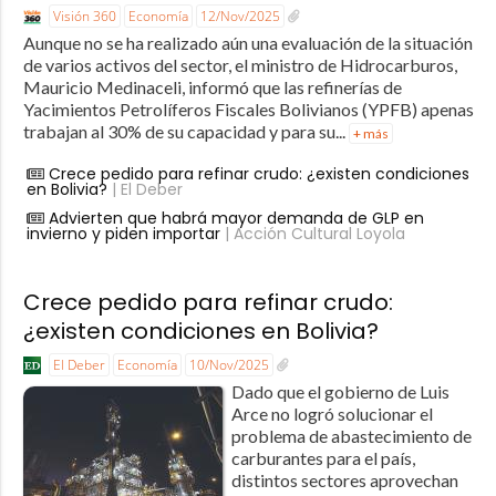
Visión 360
Economía
12/Nov/2025
Aunque no se ha realizado aún una evaluación de la situación
de varios activos del sector, el ministro de Hidrocarburos,
Mauricio Medinaceli, informó que las refinerías de
Yacimientos Petrolíferos Fiscales Bolivianos (YPFB) apenas
trabajan al 30% de su capacidad y para su...
+ más
Crece pedido para refinar crudo: ¿existen condiciones
en Bolivia?
| El Deber
Advierten que habrá mayor demanda de GLP en
invierno y piden importar
| Acción Cultural Loyola
Crece pedido para refinar crudo:
¿existen condiciones en Bolivia?
El Deber
Economía
10/Nov/2025
Dado que el gobierno de Luis
Arce no logró solucionar el
problema de abastecimiento de
carburantes para el país,
distintos sectores aprovechan