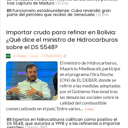
tras captura de Maduro
| El Día
Funcionario estadounidense: Cuba revendió gran
parte del petróleo que recibió de Venezuela
| El Día
Importar crudo para refinar en Bolivia:
¿Qué dice el ministro de Hidrocarburos
sobre el DS 5548?
El Deber
Local
21/Feb/2026
El ministro de Hidrocarburos,
Mauricio Medinaceli, participó
en el programa Otra Noche
(ON) de EL DEBER, donde se
refirió a las medidas adoptadas
por el Gobierno Nacional tras
las denuncias sociales sobre la
calidad del combustible
comercializado en el país.“Entre varios...
+ más
Expertos en hidrocarburos califican como positivo el
DS 5548, que autoriza a YPFB y a las refinerías a importar
petróleo
| Visión 360