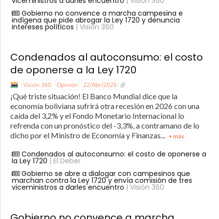
viceministros a darles encuentro
| Visión 360
Gobierno no convence a marcha campesina e
indígena que pide abrogar la Ley 1720 y denuncia
intereses políticos
| Visión 360
Condenados al autoconsumo: el costo
de oponerse a la Ley 1720
Visión 360
Opinión
22/Abr/2026
¡Qué triste situación! El Banco Mundial dice que la
economía boliviana sufrirá otra recesión en 2026 con una
caída del 3,2% y el Fondo Monetario Internacional lo
refrenda con un pronóstico del -3,3%, a contramano de lo
dicho por el Ministro de Economía y Finanzas...
+ más
Condenados al autoconsumo: el costo de oponerse a
la Ley 1720
| El Deber
Gobierno se abre a dialogar con campesinos que
marchan contra la Ley 1720 y envía comisión de tres
viceministros a darles encuentro
| Visión 360
Gobierno no convence a marcha