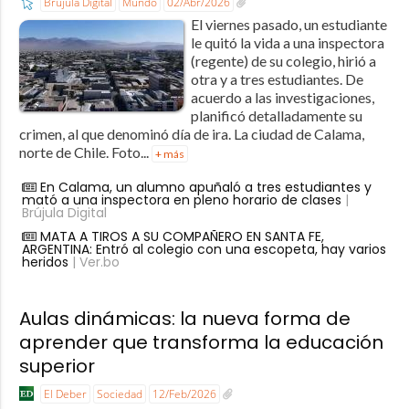
Brújula Digital
Mundo
02/Abr/2026
El viernes pasado, un estudiante
le quitó la vida a una inspectora
(regente) de su colegio, hirió a
otra y a tres estudiantes. De
acuerdo a las investigaciones,
planificó detalladamente su
crimen, al que denominó día de ira. La ciudad de Calama,
norte de Chile. Foto...
+ más
En Calama, un alumno apuñaló a tres estudiantes y
mató a una inspectora en pleno horario de clases
|
Brújula Digital
MATA A TIROS A SU COMPAÑERO EN SANTA FE,
ARGENTINA: Entró al colegio con una escopeta, hay varios
heridos
| Ver.bo
Aulas dinámicas: la nueva forma de
aprender que transforma la educación
superior
El Deber
Sociedad
12/Feb/2026