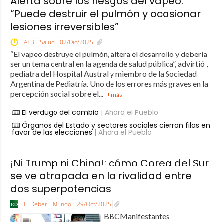
Alerta sobre los riesgos del vapeo:
“Puede destruir el pulmón y ocasionar
lesiones irreversibles”
ATB
Salud
02/Dic/2025
“El vapeo destruye el pulmón, altera el desarrollo y debería
ser un tema central en la agenda de salud pública”, advirtió ,
pediatra del Hospital Austral y miembro de la Sociedad
Argentina de Pediatría. Uno de los errores más graves en la
percepción social sobre el...
+ más
El verdugo del cambio
| Ahora el Pueblo
Órganos del Estado y sectores sociales cierran filas en
favor de las elecciones
| Ahora el Pueblo
¡Ni Trump ni China!: cómo Corea del Sur
se ve atrapada en la rivalidad entre
dos superpotencias
El Deber
Mundo
29/Oct/2025
BBCManifestantes