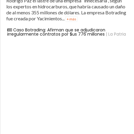
Rodrigo Paz el lastre de una empresa “innecesaria”, según
los expertos en hidrocarburos, que habría causado un daño
de al menos 355 millones de dólares. La empresa Botrading
fue creada por Yacimientos...
+ más
Caso Botrading: Afirman que se adjudicaron
irregularmente contratos por $us 776 millones
| La Patria