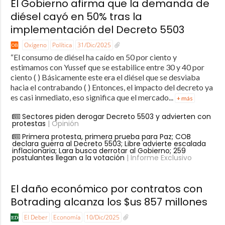
El Gobierno afirma que la demanda de
diésel cayó en 50% tras la
implementación del Decreto 5503
Oxígeno
Política
31/Dic/2025
“El consumo de diésel ha caído en 50 por ciento y
estimamos con Yussef que se estabilice entre 30 y 40 por
ciento ( ) Básicamente este era el diésel que se desviaba
hacia el contrabando ( ) Entonces, el impacto del decreto ya
es casi inmediato, eso significa que el mercado...
+ más
Sectores piden derogar Decreto 5503 y advierten con
protestas
| Opinión
Primera protesta, primera prueba para Paz; COB
declara guerra al Decreto 5503; Libre advierte escalada
inflacionaria; Lara busca derrotar al Gobierno; 259
postulantes llegan a la votación
| Informe Exclusivo
El daño económico por contratos con
Botrading alcanza los $us 857 millones
El Deber
Economía
10/Dic/2025