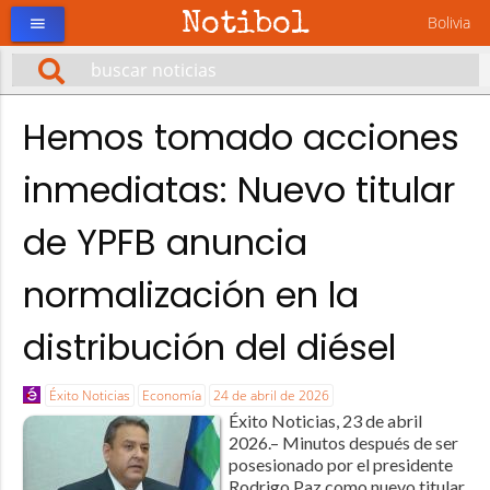
Notibol
Bolivia
menu
Hemos tomado acciones
inmediatas: Nuevo titular
de YPFB anuncia
normalización en la
distribución del diésel
Éxito Noticias
Economía
24 de abril de 2026
Éxito Noticias, 23 de abril
2026.– Minutos después de ser
posesionado por el presidente
Rodrigo Paz como nuevo titular