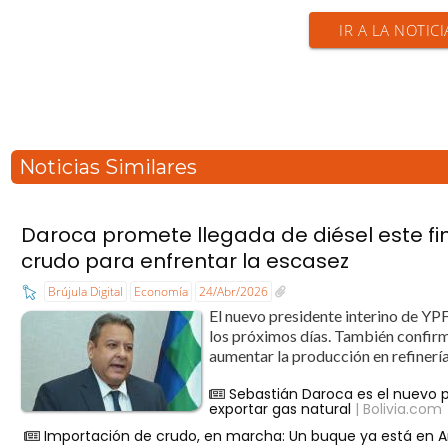
IR A LA NOTIC
Noticias Similares
Daroca promete llegada de diésel este f
crudo para enfrentar la escasez
Brújula Digital
Economía
24/Abr/2026
El nuevo presidente interino de Y
los próximos días. También confirm
aumentar la producción en refinería
Sebastián Daroca es el nuevo pr
exportar gas natural
| Bolivia.com
Importación de crudo, en marcha: Un buque ya está en Ari