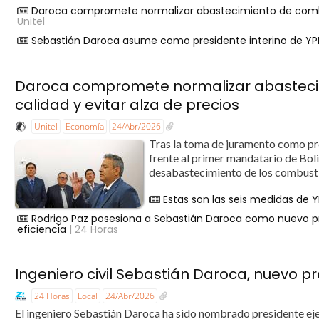
Daroca compromete normalizar abastecimiento de combusti
Unitel
Sebastián Daroca asume como presidente interino de YPF
Daroca compromete normalizar abastecim
calidad y evitar alza de precios
Unitel
Economía
24/Abr/2026
Tras la toma de juramento como p
frente al primer mandatario de Boliv
desabastecimiento de los combustibl
Estas son las seis medidas de Y
Rodrigo Paz posesiona a Sebastián Daroca como nuevo p
eficiencia
| 24 Horas
Ingeniero civil Sebastián Daroca, nuevo pr
24 Horas
Local
24/Abr/2026
El ingeniero Sebastián Daroca ha sido nombrado presidente eje