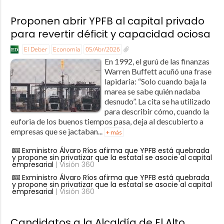
Proponen abrir YPFB al capital privado
para revertir déficit y capacidad ociosa
El Deber
Economía
05/Abr/2026
En 1992, el gurú de las finanzas
Warren Buffett acuñó una frase
lapidaria: “Solo cuando baja la
marea se sabe quién nadaba
desnudo”. La cita se ha utilizado
para describir cómo, cuando la
euforia de los buenos tiempos pasa, deja al descubierto a
empresas que se jactaban...
+ más
Exministro Álvaro Ríos afirma que YPFB está quebrada
y propone sin privatizar que la estatal se asocie al capital
empresarial
| Visión 360
Exministro Álvaro Ríos afirma que YPFB está quebrada
y propone sin privatizar que la estatal se asocie al capital
empresarial
| Visión 360
Candidatos a la Alcaldía de El Alto