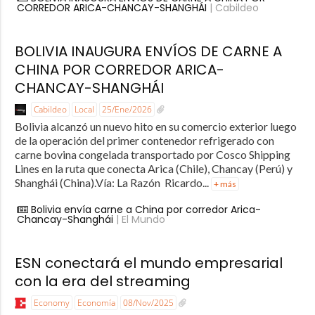
CORREDOR ARICA-CHANCAY-SHANGHÁI
| Cabildeo
BOLIVIA INAUGURA ENVÍOS DE CARNE A
CHINA POR CORREDOR ARICA-
CHANCAY-SHANGHÁI
Cabildeo
Local
25/Ene/2026
Bolivia alcanzó un nuevo hito en su comercio exterior luego
de la operación del primer contenedor refrigerado con
carne bovina congelada transportado por Cosco Shipping
Lines en la ruta que conecta Arica (Chile), Chancay (Perú) y
Shanghái (China).Vía: La Razón Ricardo...
+ más
Bolivia envía carne a China por corredor Arica-
Chancay-Shanghái
| El Mundo
ESN conectará el mundo empresarial
con la era del streaming
Economy
Economía
08/Nov/2025