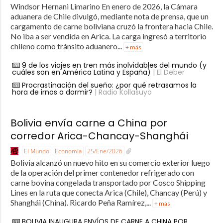
Windsor Hernani Limarino En enero de 2026, la Cámara
aduanera de Chile divulgó, mediante nota de prensa, que un
cargamento de carne boliviana cruzó la frontera hacia Chile.
No iba a ser vendida en Arica. La carga ingresó a territorio
chileno como tránsito aduanero...
+ más
9 de los viajes en tren más inolvidables del mundo (y
cuáles son en América Latina y España)
| El Deber
Procrastinación del sueño: ¿por qué retrasamos la
hora de irnos a dormir?
| Radio Kollasuyo
Bolivia envía carne a China por
corredor Arica-Chancay-Shanghái
El Mundo
Economía
25/Ene/2026
Bolivia alcanzó un nuevo hito en su comercio exterior luego
de la operación del primer contenedor refrigerado con
carne bovina congelada transportado por Cosco Shipping
Lines en la ruta que conecta Arica (Chile), Chancay (Perú) y
Shanghái (China). Ricardo Peña Ramírez,...
+ más
BOLIVIA INAUGURA ENVÍOS DE CARNE A CHINA POR