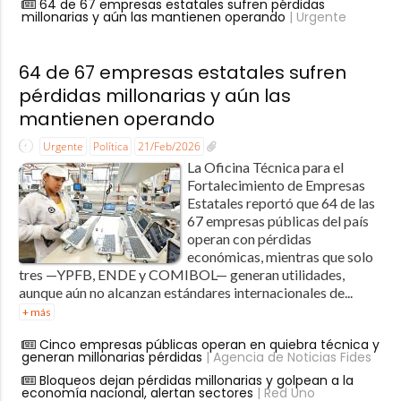
64 de 67 empresas estatales sufren pérdidas
millonarias y aún las mantienen operando
| Urgente
64 de 67 empresas estatales sufren
pérdidas millonarias y aún las
mantienen operando
Urgente
Política
21/Feb/2026
La Oficina Técnica para el
Fortalecimiento de Empresas
Estatales reportó que 64 de las
67 empresas públicas del país
operan con pérdidas
económicas, mientras que solo
tres —YPFB, ENDE y COMIBOL— generan utilidades,
aunque aún no alcanzan estándares internacionales de...
+ más
Cinco empresas públicas operan en quiebra técnica y
generan millonarias pérdidas
| Agencia de Noticias Fides
Bloqueos dejan pérdidas millonarias y golpean a la
economía nacional, alertan sectores
| Red Uno