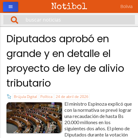
Notibol
Bolivia
menu
Diputados aprobó en
grande y en detalle el
proyecto de ley de alivio
tributario
Brújula Digital
Política
24 de abril de 2026
El ministro Espinoza explicó que
con la normativa se prevé lograr
una recaudación de hasta Bs
20.000 millones en los
siguientes dos años. El pleno de
Diputados durante la votación