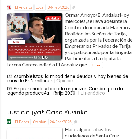
El Andaluz
Local
04/Feb/2026
Osmar Arroyo/El AndaluzHoy
miércoles, se lleva adelante la
Cumbre denominada Haremos
Realidad los Sueños de Tarija,
organizada por la Federación de
Empresarios Privados de Tarija
y co patrocinado por la Brigada
Parlamentaria.La diputada
Lorena Gareca indicó a El Andaluz que...
+ más
Asambleístas: la mitad tiene deudas y hay bienes de
más de Bs 2 millones
| Opinión
Empresariado y brigada organizan Cumbre para la
agenda productiva “Tarija 2030”
| El Periódico
Justicia ¡ya!: Caso Yuvinka
El Deber
Opinión
24/Ene/2026
Hace algunos días, los
ciudadanos de Santa Cruz