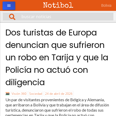
Notibol
Bolivia
menu
Dos turistas de Europa
denuncian que sufrieron
un robo en Tarija y que la
Policía no actuó con
diligencia
Visión 360
Sociedad
24 de abril de 2026
Un par de visitantes provenientes de Bélgica y Alemania,
que arribaron a Bolivia y que trabajan en el área de difusión
turística, denunciaron que sufrieron el robo de todas sus
pertenencias en Tarija y que la Policía no actuó con