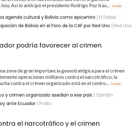
 hoy. Así lo anticipó el presidente Rodrigo Paz tras...
+ más
a agenda cultural y Bolivia como epicentro
| El Deber
ipación de Bolivia en el Foro de la CAF por Red Uno
| Red Uno
ador podría favorecer al crimen
una zona de gran importancia geoestratégica para el crimen
ntemente operaciones militares contra el narcotráfico, la
lucha contra el crimen organizado está en el centro...
+ más
co y crimen organizado asedian a ese país
| Opinión
hoy ante Ecuador
| Podio
ntra el narcotráfico y el crimen