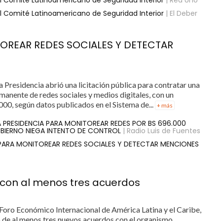
el Comité Latinoamericano de Seguridad Interior
| Red Uno
el Comité Latinoamericano de Seguridad Interior
| El Deber
TOREAR REDES SOCIALES Y DETECTAR
a Presidencia abrió una licitación pública para contratar una
anente de redes sociales y medios digitales, con un
000, según datos publicados en el Sistema de...
+ más
LA PRESIDENCIA PARA MONITOREAR REDES POR BS 696.000
BIERNO NIEGA INTENTO DE CONTROL
| Radio Luis de Fuentes
 PARA MONITOREAR REDES SOCIALES Y DETECTAR MENCIONES
F con al menos tres acuerdos
l Foro Económico Internacional de América Latina y el Caribe,
 de al menos tres nuevos acuerdos con el organismo