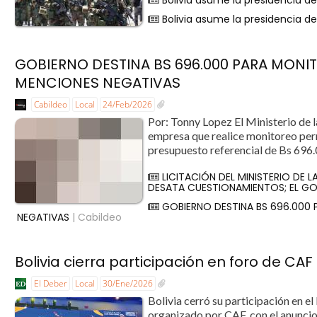
Bolivia asume la presidencia d
Bolivia asume la presidencia d
GOBIERNO DESTINA BS 696.000 PARA MONI
MENCIONES NEGATIVAS
Cabildeo
Local
24/Feb/2026
Por: Tonny Lopez El Ministerio de l
empresa que realice monitoreo perm
presupuesto referencial de Bs 696.
LICITACIÓN DEL MINISTERIO DE 
DESATA CUESTIONAMIENTOS; EL GO
GOBIERNO DESTINA BS 696.000
NEGATIVAS
| Cabildeo
Bolivia cierra participación en foro de CA
El Deber
Local
30/Ene/2026
Bolivia cerró su participación en e
organizado por CAF, con el anuncio