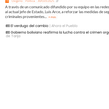
Oxígeno
Política
30/Oct/2025
A través de un comunicado difundido por su equipo en las redes 
al actual jefe de Estado, Luis Arce, a reforzar las medidas de s
criminales provenientes...
+ más
El verdugo del cambio
| Ahora el Pueblo
Gobierno boliviano reafirma la lucha contra el crimen org
de Tarija