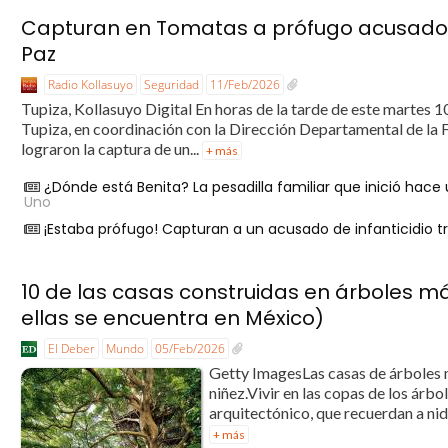
Capturan en Tomatas a prófugo acusado d
Paz
Radio Kollasuyo
Seguridad
11/Feb/2026
Tupiza, Kollasuyo Digital En horas de la tarde de este martes 10
Tupiza, en coordinación con la Dirección Departamental de la 
lograron la captura de un...
+ más
¿Dónde está Benita? La pesadilla familiar que inició hace
Uno
¡Estaba prófugo! Capturan a un acusado de infanticidio t
10 de las casas construidas en árboles 
ellas se encuentra en México)
El Deber
Mundo
05/Feb/2026
Getty ImagesLas casas de árboles m
niñez.Vivir en las copas de los árbo
arquitectónico, que recuerdan a nid
+ más