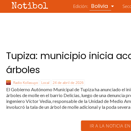
Notibol
Bolivia
Edición:
Sec
Tupiza: municipio inicia ac
árboles
Radio Kollasuyo
Local
24 de abril de 2026
El Gobierno Autónomo Municipal de Tupiza ha anunciado el inici
árboles de molle en el barrio Delicias, luego de una denuncia 
ingeniero Víctor Vedia, responsable de la Unidad de Medio Amb
involucró la tala de un árbol de molle adicional y la poda severa 
IR A LA NOTICIA E