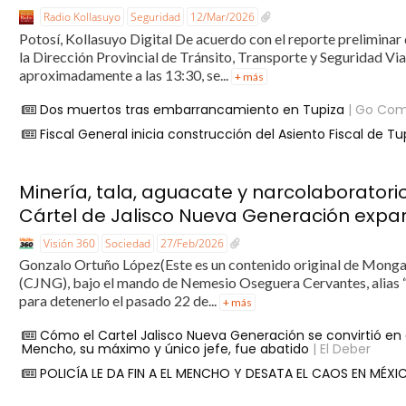
Radio Kollasuyo
Seguridad
12/Mar/2026
Potosí, Kollasuyo Digital De acuerdo con el reporte preliminar
la Dirección Provincial de Tránsito, Transporte y Seguridad Via
aproximadamente a las 13:30, se...
+ más
Dos muertos tras embarrancamiento en Tupiza
| Go Com
Fiscal General inicia construcción del Asiento Fiscal de T
Minería, tala, aguacate y narcolaboratori
Cártel de Jalisco Nueva Generación expa
Visión 360
Sociedad
27/Feb/2026
Gonzalo Ortuño López(Este es un contenido original de Monga
(CJNG), bajo el mando de Nemesio Oseguera Cervantes, alias “
para detenerlo el pasado 22 de...
+ más
Cómo el Cartel Jalisco Nueva Generación se convirtió en
Mencho, su máximo y único jefe, fue abatido
| El Deber
POLICÍA LE DA FIN A EL MENCHO Y DESATA EL CAOS EN MÉX