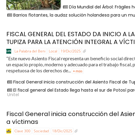
Día Mundial del Árbol: Frágiles
Barrios flotantes, la audaz solución holandesa para un 
FISCAL GENERAL DEL ESTADO DA INICIO A 
TUPIZA PARA LA ATENCIÓN INTEGRAL A VÍCT
La Palabra del Beni
Local
19/Dic/2025
“Este nuevo Asiento Fiscal representa un beneficio social dire
un espacio propio, moderno y adecuado para el trabajo fiscal, 
respetuosa de los derechos de...
+ más
Fiscal General inicia construcción del Asiento Fiscal de T
El fiscal general del Estado llega hasta el sur de Potosí p
Unitel
Fiscal General inicia construcción del Asie
a víctimas
Clave 300
Sociedad
18/Dic/2025