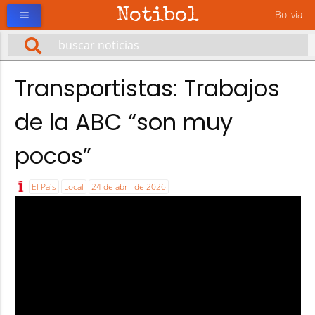
Notibol
Bolivia
menu
Transportistas: Trabajos
de la ABC “son muy
pocos”
El País
Local
24 de abril de 2026