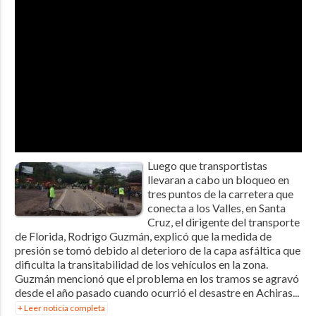
Luego que transportistas
llevaran a cabo un bloqueo en
tres puntos de la carretera que
conecta a los Valles, en Santa
Cruz, el dirigente del transporte
de Florida, Rodrigo Guzmán, explicó que la medida de
presión se tomó debido al deterioro de la capa asfáltica que
dificulta la transitabilidad de los vehículos en la zona.
Guzmán mencionó que el problema en los tramos se agravó
desde el año pasado cuando ocurrió el desastre en Achiras...
+ Leer noticia completa