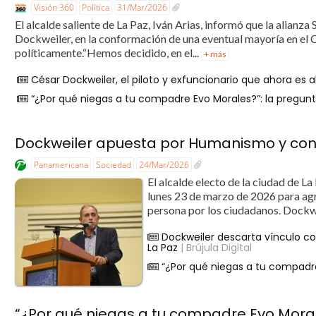
Visión 360
Política
31/Mar/2026
El alcalde saliente de La Paz, Iván Arias, informó que la alianz
Dockweiler, en la conformación de una eventual mayoría en el
políticamente.“Hemos decidido, en el...
+ más
César Dockweiler, el piloto y exfuncionario que ahora es a
“¿Por qué niegas a tu compadre Evo Morales?”: la pregunt
Dockweiler apuesta por Humanismo y con
Panamericana
Sociedad
24/Mar/2026
El alcalde electo de la ciudad de L
lunes 23 de marzo de 2026 para agr
persona por los ciudadanos. Dockwei
Dockweiler descarta vínculo co
La Paz
| Brújula Digital
“¿Por qué niegas a tu compadre
“¿Por qué niegas a tu compadre Evo Moral