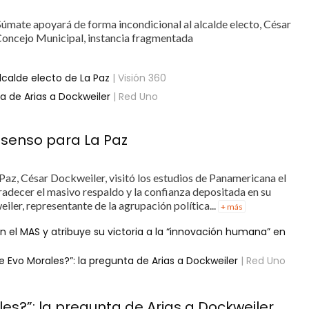
a Súmate apoyará de forma incondicional al alcalde electo, César
 Concejo Municipal, instancia fragmentada
lcalde electo de La Paz
| Visión 360
a de Arias a Dockweiler
| Red Uno
senso para La Paz
a Paz, César Dockweiler, visitó los estudios de Panamericana el
adecer el masivo respaldo y la confianza depositada en su
ler, representante de la agrupación política...
+ más
n el MAS y atribuye su victoria a la “innovación humana” en
 Evo Morales?”: la pregunta de Arias a Dockweiler
| Red Uno
es?”: la pregunta de Arias a Dockweiler