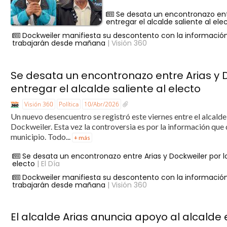
Se desata un encontronazo ent
entregar el alcalde saliente al ele
Dockweiler manifiesta su descontento con la información
trabajarán desde mañana
| Visión 360
Se desata un encontronazo entre Arias y
entregar el alcalde saliente al electo
Visión 360
Política
10/Abr/2026
Un nuevo desencuentro se registró este viernes entre el alcalde 
Dockweiler. Esta vez la controversia es por la información que
municipio. Todo...
+ más
Se desata un encontronazo entre Arias y Dockweiler por l
electo
| El Día
Dockweiler manifiesta su descontento con la información
trabajarán desde mañana
| Visión 360
El alcalde Arias anuncia apoyo al alcalde