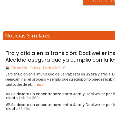
IR A LA NOTI
Noticias Similares
Tira y afloja en la transición: Dockweiler i
Alcaldía asegura que ya cumplió con la le
Visión 360
Política
15/Abr/2026
La transición en el municipio de La Paz está en un tira y afloja. 
reencaminar el proceso y señaló que su equipo no puede recibir
tanto, desde el...
+ más
Se desata un encontronazo entre Arias y Dockweiler por l
electo
| Visión 360
Se desata un encontronazo entre Arias y Dockweiler por l
electo
| El Día