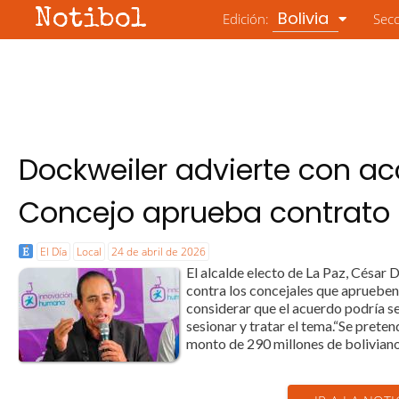
Notibol
Bolivia
Edición:
Sec
Dockweiler advierte con acc
Concejo aprueba contrato 
El Día
Local
24 de abril de 2026
El alcalde electo de La Paz, César 
contra los concejales que aprueben e
considerar que el acuerdo podría se
sesionar y tratar el tema.“Se pret
monto de 290 millones de bolivianos