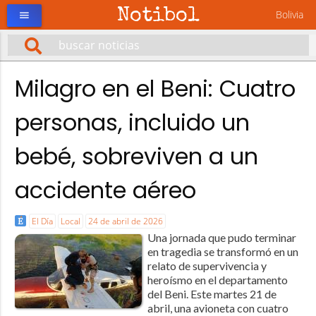
Notibol
Bolivia
menu
Milagro en el Beni: Cuatro
personas, incluido un
bebé, sobreviven a un
accidente aéreo
El Día
Local
24 de abril de 2026
Una jornada que pudo terminar
en tragedia se transformó en un
relato de supervivencia y
heroísmo en el departamento
del Beni. Este martes 21 de
abril, una avioneta con cuatro