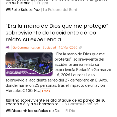
de su historia
| El Fulgor
Zoilo Salces Paz
| La Palabra del Beni
”Era la mano de Dios que me protegió”:
sobreviviente del accidente aéreo
relata su experiencia
Go Communication
Sociedad
16/Mar/2026
”Era la mano de Dios que me
protegió”: sobreviviente del
accidente aéreo relata su
experiencia Redación Go marzo
16, 2026 Lourdes Lazo
sobrevivió al accidente aéreo del 27 de febrero en El Alto,
donde murieron 23 personas, tras el impacto de un avión
Hércules C130. El...
+ más
Niño sobreviviente relata ataque de ex pareja de su
mamá a él y a su hermanita
| Go Communication
Discernir las señales de Dios
| El Día