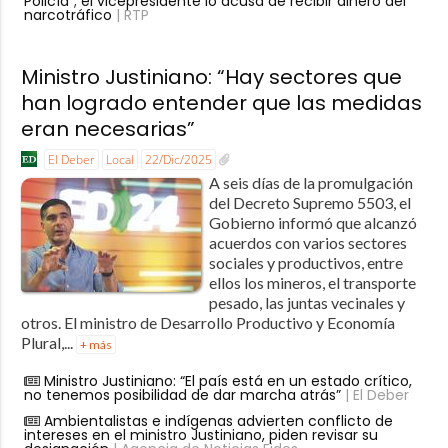
Policía”; el vicepresidente lo acusa de recibir dinero del
narcotráfico
| RTP
Ministro Justiniano: “Hay sectores que
han logrado entender que las medidas
eran necesarias”
El Deber
Local
22/Dic/2025
A seis días de la promulgación
del Decreto Supremo 5503, el
Gobierno informó que alcanzó
acuerdos con varios sectores
sociales y productivos, entre
ellos los mineros, el transporte
pesado, las juntas vecinales y
otros. El ministro de Desarrollo Productivo y Economía
Plural,...
+ más
Ministro Justiniano: “El país está en un estado crítico,
no tenemos posibilidad de dar marcha atrás”
| El Deber
Ambientalistas e indígenas advierten conflicto de
intereses en el ministro Justiniano, piden revisar su