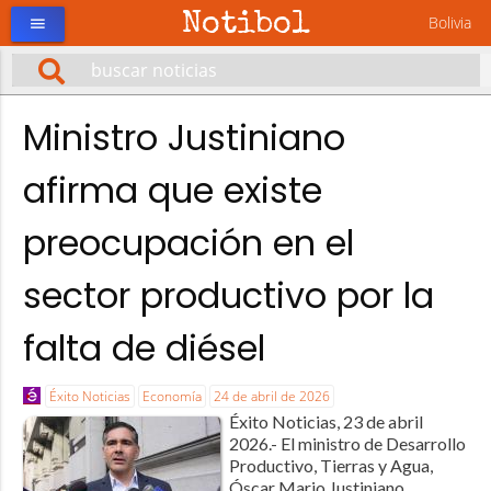
Notibol
Bolivia
menu
Ministro Justiniano
afirma que existe
preocupación en el
sector productivo por la
falta de diésel
Éxito Noticias
Economía
24 de abril de 2026
Éxito Noticias, 23 de abril
2026.- El ministro de Desarrollo
Productivo, Tierras y Agua,
Óscar Mario Justiniano,