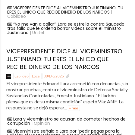
VICEPRESIDENTE DICE AL VICEMINISTRO JUSTINIANO: TU
ERES EL UNICO QUE RECIBE DINERO DE LOS NARCOS
|
Cabildeo
“No me van a callar”: Lara se estrella contra Saucedo
tras fallo que le ordena borrar videos sobre el ministro
Justiniano
| Unitel
VICEPRESIDENTE DICE AL VICEMINISTRO
JUSTINIANO: TU ERES EL UNICO QUE
RECIBE DINERO DE LOS NARCOS
Cabildeo
Local
30/Dic/2025
El vicepresidente Edmand Lara arremetió con denuncias, sin
mostrar pruebas, contra el viceministro de Defensa Social y
Sustancias Controladas, Ernesto Justiniano. “El ladrón
piensa que es de su misma condición”, espetó.Vía: ANF La
respuesta no se dejó esperar...
+ más
Lara y viceministro se acusan de cometer hechos de
corrupción
| Opinión
Viceministro señala a Lara por “pedir pegas para la