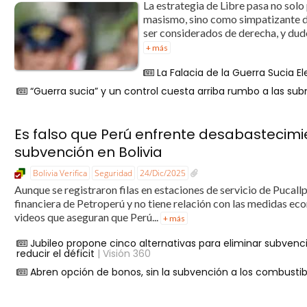
La estrategia de Libre pasa no solo
masismo, sino como simpatizante de
ser considerados de derecha, y dudo
+ más
La Falacia de la Guerra Sucia El
“Guerra sucia” y un control cuesta arriba rumbo a las su
Es falso que Perú enfrente desabastecimie
subvención en Bolivia
Bolivia Verifica
Seguridad
24/Dic/2025
Aunque se registraron filas en estaciones de servicio de Pucallp
financiera de Petroperú y no tiene relación con las medidas econ
videos que aseguran que Perú...
+ más
Jubileo propone cinco alternativas para eliminar subvenc
reducir el déficit
| Visión 360
Abren opción de bonos, sin la subvención a los combustib