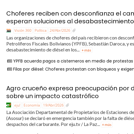
Choferes reciben con desconfianza el ca
esperan soluciones al desabastecimiento
Visión 360
Política
24/Abr/2026
Las organizaciones de choferes del país recibieron con descon
Petrolíferos Fiscales Bolivianos (YPFB), Sebastián Daroca, y e
desabastecimiento de diésel en los...
+ más
YPFB acuerda pagos a cisterneros en medio de protestas 
Filas por diésel: Choferes protestan con bloqueos y exige
Agro cruceño expresa preocupación por d
sobre un impacto catastrófico
eju!
Economía
19/Abr/2026
La Asociación Departamental de Propietarios de Estaciones d
(Asosur) se declaró en emergencia también por la falta de dié
despachos del carburante. Por eju.tv / La Paz...
+ más