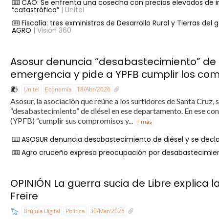
CAO: Se enfrenta una cosecha con precios elevados de ins
“catastrófico”
| Unitel
Fiscalía: tres exministros de Desarrollo Rural y Tierras de
AGRO
| Visión 360
Asosur denuncia “desabastecimiento” de d
emergencia y pide a YPFB cumplir los co
Unitel
Economía
18/Abr/2026
Asosur, la asociación que reúne a los surtidores de Santa Cruz,
“desabastecimiento” de diésel en ese departamento. En ese cont
(YPFB) “cumplir sus compromisos y...
+ más
ASOSUR denuncia desabastecimiento de diésel y se decl
Agro cruceño expresa preocupación por desabastecimient
OPINIÓN La guerra sucia de Libre explica
Freire
Brújula Digital
Política
30/Mar/2026