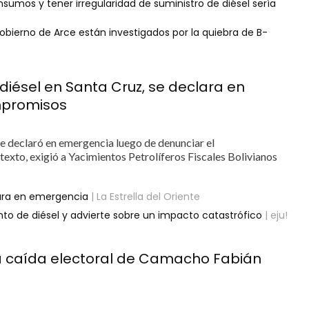
umos y tener irregularidad de suministro de diésel sería
l gobierno de Arce están investigados por la quiebra de B-
iésel en Santa Cruz, se declara en
mpromisos
 se declaró en emergencia luego de denunciar el
exto, exigió a Yacimientos Petrolíferos Fiscales Bolivianos
ara en emergencia
| La Estrella del Oriente
o de diésel y advierte sobre un impacto catastrófico
| eju!
 la caída electoral de Camacho Fabián