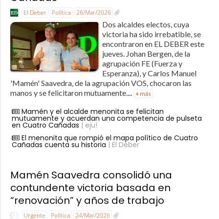
El Deber
Política
26/Mar/2026
Dos alcaldes electos, cuya
victoria ha sido irrebatible, se
encontraron en EL DEBER este
jueves. Johan Bergen, de la
agrupación FE (Fuerza y
Esperanza), y Carlos Manuel
'Mamén' Saavedra, de la agrupación VOS, chocaron las
manos y se felicitaron mutuamente....
+ más
Mamén y el alcalde menonita se felicitan
mutuamente y acuerdan una competencia de pulseta
en Cuatro Cañadas
| eju!
El menonita que rompió el mapa político de Cuatro
Cañadas cuenta su historia
| El Deber
Mamén Saavedra consolidó una
contundente victoria basada en
“renovación” y años de trabajo
Urgente
Política
24/Mar/2026