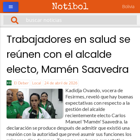
Notibol
Bolivia
menu
Trabajadores en salud se
reúnen con el alcalde
electo, Mamén Saavedra
El Deber
Local
24 de abril de 2026
Kadidja Ovando, vocera de
Fesirmes, reveló que hay buenas
expectativas con respecto a la
gestión del alcalde
recientemente electo Carlos
Manuel 'Mamén' Saavedra. la
declaración se produce después de admitir que existió una
reunión con la autoridad que prevé asumir sus funciones los