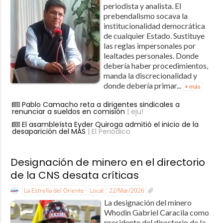
periodista y analista. El
prebendalismo socava la
institucionalidad democrática
de cualquier Estado. Sustituye
las reglas impersonales por
lealtades personales. Donde
debería haber procedimientos,
manda la discrecionalidad y
donde debería primar...
+ más
Pablo Camacho reta a dirigentes sindicales a
renunciar a sueldos en comisión
| eju!
El asambleísta Eyder Quiroga admitió el inicio de la
desaparición del MAS
| El Periódico
Designación de minero en el directorio
de la CNS desata críticas
La Estrella del Oriente
Local
22/Mar/2026
La designación del minero
Whodin Gabriel Caracila como
presidente del directorio de la