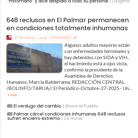
“mitómano” y dice despidió a todo su personal
| Oxígeno
648 reclusos en El Palmar permanecen
en condiciones totalmente inhumanas
El Periódico
Local
27/Oct/2025
Algunos adultos mayores están
con enfermedades terminales y
hay detenidos con SIDA y VIH,
el hacimiento está a ojos vista,
confirmó la presidente de la
Asamblea de Derechos
Humanos, Marcia Balderrama. REDACCIÓN CENTRAL
/BOLINFO/TARIJA// El Periódico-Octubre-27-2025.- Un...
+ más
El verdugo del cambio
| Ahora el Pueblo
Palmar cárcel condiciones inhumanas 648 reclusos
sufren encierro extremo
| 24 Horas