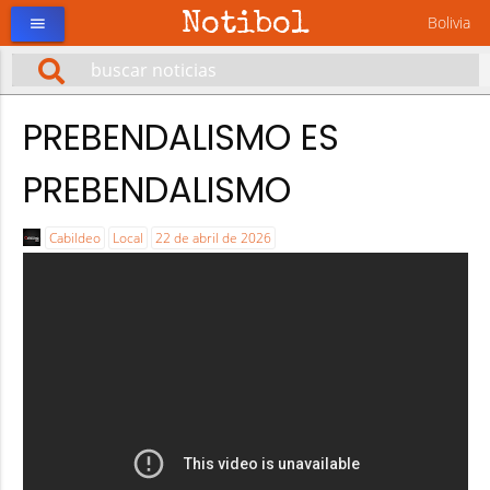
Notibol
Bolivia
menu
PREBENDALISMO ES
PREBENDALISMO
Cabildeo
Local
22 de abril de 2026