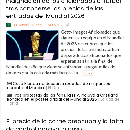
indignación de los aficionados al fútbol
tras conocerse los precios de las
entradas del Mundial 2026
El Deber
Mundo
12/Dic/2025
Getty ImagesAficionados que
siguen a su equipo en el Mundial
de 2026 descubren que los
precios de las entradas se han
disparado.Los aficionados que
esperan asistir a la final del
Mundial del año que viene se enfrentan a pagar miles de
dólares por la entrada más barata.La...
+ más
Casa Blanca no descarta redadas de migrantes
durante el Mundial
| El Día
Tras protestas de los fans, la FIFA incluye a Cristiano
Ronaldo en el poster oficial del Mundial 2026
| La Voz de
Tarija
El precio de la carne preocupa y la falta
de control agrava la crisis