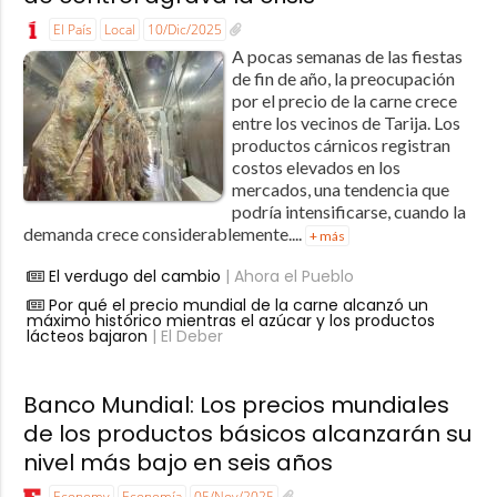
El País
Local
10/Dic/2025
A pocas semanas de las fiestas
de fin de año, la preocupación
por el precio de la carne crece
entre los vecinos de Tarija. Los
productos cárnicos registran
costos elevados en los
mercados, una tendencia que
podría intensificarse, cuando la
demanda crece considerablemente....
+ más
El verdugo del cambio
| Ahora el Pueblo
Por qué el precio mundial de la carne alcanzó un
máximo histórico mientras el azúcar y los productos
lácteos bajaron
| El Deber
Banco Mundial: Los precios mundiales
de los productos básicos alcanzarán su
nivel más bajo en seis años
Economy
Economía
05/Nov/2025