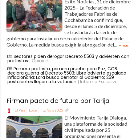
Éxito Noticias, 31 de diciembre
2025.– La Federación de
Trabajadores Fabriles de
Cochabamba confirmó que,
desde el lunes 5 de diciembre,
se trasladará a la sede de
gobierno para instalar un cerco alrededor del Palacio de
Gobierno. La medida busca exigir la abrogación del...
+ más
Sectores piden derogar Decreto 5503 y advierten con
protestas
| Opinión
Primera protesta, primera prueba para Paz; COB
declara guerra al Decreto 5503; Libre advierte escalada
inflacionaria; Lara busca derrotar al Gobierno; 259
postulantes llegan a la votación
| Informe Exclusivo
Firman pacto de futuro por Tarija
El País
Local
12/Nov/2025
El Movimiento Tarija Dialoga,
una plataforma de la sociedad
civil impulsada por 25
organizaciones presenta el