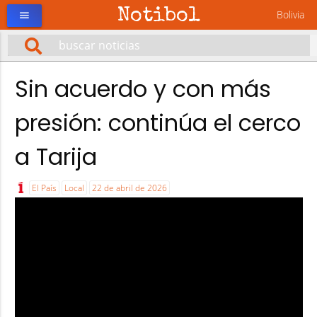
Notibol
Bolivia
menu
Sin acuerdo y con más
presión: continúa el cerco
a Tarija
El País
Local
22 de abril de 2026