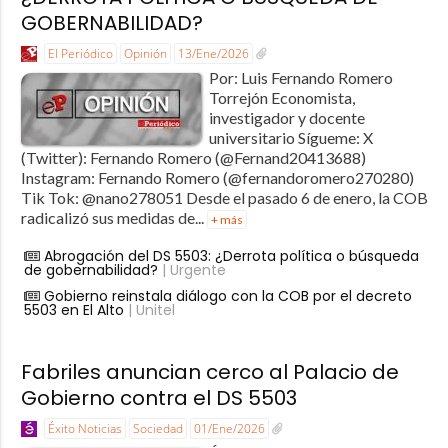
GOBERNABILIDAD?
El Periódico
Opinión
13/Ene/2026
Por: Luis Fernando Romero
Torrejón Economista,
investigador y docente
universitario Sígueme: X
(Twitter): Fernando Romero (@Fernand20413688)
Instagram: Fernando Romero (@fernandoromero270280)
Tik Tok: @nano278051 Desde el pasado 6 de enero, la COB
radicalizó sus medidas de...
+ más
Abrogación del DS 5503: ¿Derrota política o búsqueda
de gobernabilidad?
| Urgente
Gobierno reinstala diálogo con la COB por el decreto
5503 en El Alto
| Unitel
Fabriles anuncian cerco al Palacio de
Gobierno contra el DS 5503
Éxito Noticias
Sociedad
01/Ene/2026