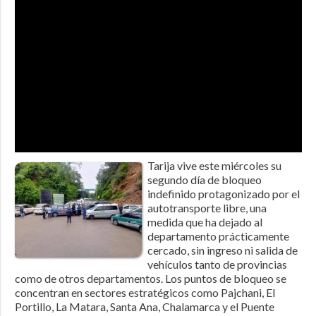
Tarija vive este miércoles su
segundo día de bloqueo
indefinido protagonizado por el
autotransporte libre, una
medida que ha dejado al
departamento prácticamente
cercado, sin ingreso ni salida de
vehículos tanto de provincias
como de otros departamentos. Los puntos de bloqueo se
concentran en sectores estratégicos como Pajchani, El
Portillo, La Matara, Santa Ana, Chalamarca y el Puente