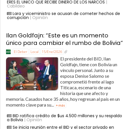
ERES EL UNICO QUE RECIBE DINERO DE LOS NARCOS
|
Cabildeo
Lara y viceministro se acusan de cometer hechos de
corrupción
| Opinión
Ilan Goldfajn: “Este es un momento
único para cambiar el rumbo de Bolivia”
El Deber
Local
15/Ene/2026
El presidente del BID, Ilan
Goldfajn, tiene con Bolivia un
vínculo personal. Junto a su
esposa Denise Salomo se
comprometió frente al lago
Titicaca, escenario de una
historia que une afecto y
memoria. Casados hace 35 años, hoy regresan al país en un
momento clave para su...
+ más
BID ratifica crédito de $us 4.500 millones y su respaldo
a Bolivia
| Opinión
Se inicia reunión entre el BID y el sector privado en