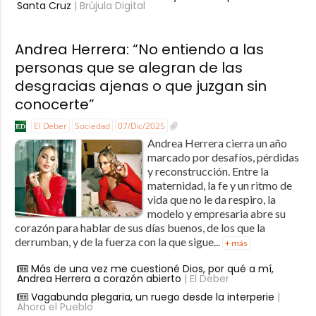
Santa Cruz
| Brújula Digital
Andrea Herrera: “No entiendo a las
personas que se alegran de las
desgracias ajenas o que juzgan sin
conocerte”
El Deber
Sociedad
07/Dic/2025
Andrea Herrera cierra un año
marcado por desafíos, pérdidas
y reconstrucción. Entre la
maternidad, la fe y un ritmo de
vida que no le da respiro, la
modelo y empresaria abre su
corazón para hablar de sus días buenos, de los que la
derrumban, y de la fuerza con la que sigue...
+ más
Más de una vez me cuestioné Dios, por qué a mí,
Andrea Herrera a corazón abierto
| El Deber
Vagabunda plegaria, un ruego desde la interperie
|
Ahora el Pueblo