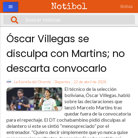
Notibol
Bolivia
menu
Óscar Villegas se
disculpa con Martins; no
descarta convocarlo
La Estrella del Oriente
Deportes
22 de abril de 2026
El técnico de la selección
boliviana, Óscar Villegas, habló
sobre las declaraciones que
lanzó Marcelo Martins tras
quedar fuera de la convocatoria
para el repechaje. El DT cochabambino pidió disculpas al
delantero si este se sintió “menospreciado” por el
entrenador. “Quiero decir simplemente que yo nunca quise