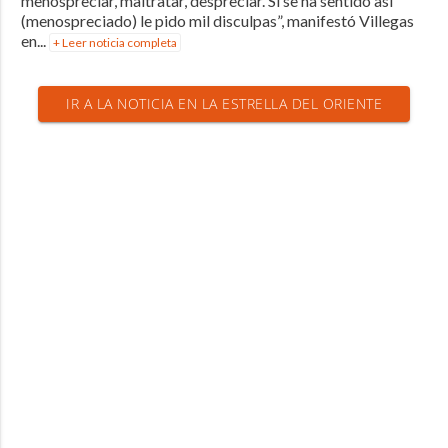
menospreciar, maltratar, despreciar. Si se ha sentido así
(menospreciado) le pido mil disculpas”, manifestó Villegas
en...
+ Leer noticia completa
IR A LA NOTICIA EN LA ESTRELLA DEL ORIENTE