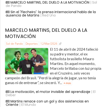
MARCELO MARTINS, DEL DUELO A LA MOTIVACIÓN
| Sol
de Pando
Sin el 'Flecheiro': la prensa internacional habla de la
ausencia de Martins
| Red Uno
MARCELO MARTINS, DEL DUELO A LA
MOTIVACIÓN
Sol de Pando
Deportes
12/Mar/2026
El 11 de abril de 2024 falleció
su padre y mentor, el ex
futbolista brasileño Mauro
Martins. En aquel momento,
Marcelo brillaba con luz propia
en el Cruzeiro, seis veces
campeón del Brasil. “Perdí la alegría de jugar, ya no tenía
ganas ni de entrenar”, se sinceró. Y...
+ más
La motivación, el motor invisible del aprendizaje
| El
Deber
Martins renace con un gol y dos asistencias en
Oriente
| El Mundo