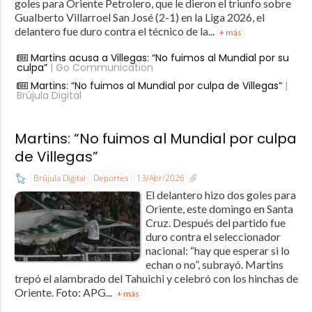
goles para Oriente Petrolero, que le dieron el triunfo sobre
Gualberto Villarroel San José (2-1) en la Liga 2026, el
delantero fue duro contra el técnico de la...
+ más
Martins acusa a Villegas: “No fuimos al Mundial por su
culpa”
| Go Communication
Martins: “No fuimos al Mundial por culpa de Villegas”
|
Brújula Digital
Martins: “No fuimos al Mundial por culpa
de Villegas”
Brújula Digital
Deportes
13/Abr/2026
El delantero hizo dos goles para
Oriente, este domingo en Santa
Cruz. Después del partido fue
duro contra el seleccionador
nacional: “hay que esperar si lo
echan o no”, subrayó. Martins
trepó el alambrado del Tahuichi y celebró con los hinchas de
Oriente. Foto: APG...
+ más