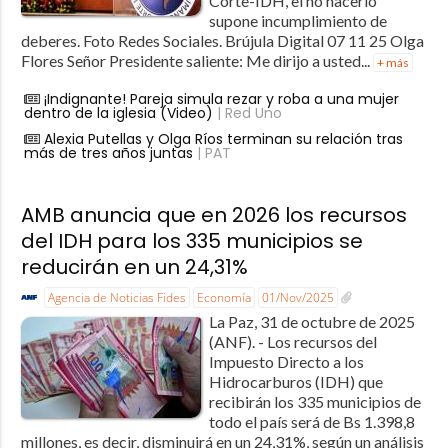
Corte-IDH, el no hacerlo
supone incumplimiento de
deberes. Foto Redes Sociales. Brújula Digital 07 11 25 Olga
Flores Señor Presidente saliente: Me dirijo a usted...
+ más
¡Indignante! Pareja simula rezar y roba a una mujer
dentro de la iglesia (Video)
| Red Uno
Alexia Putellas y Olga Ríos terminan su relación tras
más de tres años juntas
| PAT
AMB anuncia que en 2026 los recursos
del IDH para los 335 municipios se
reducirán en un 24,31%
Agencia de Noticias Fides
Economía
01/Nov/2025
La Paz, 31 de octubre de 2025
(ANF). - Los recursos del
Impuesto Directo a los
Hidrocarburos (IDH) que
recibirán los 335 municipios de
todo el país será de Bs 1.398,8
millones, es decir, disminuirá en un 24,31%, según un análisis