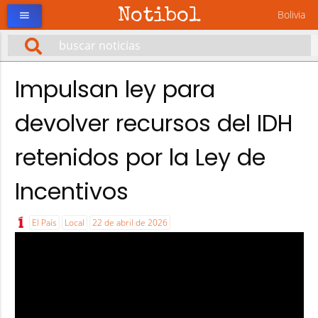
Notibol
Bolivia
menu
Impulsan ley para
devolver recursos del IDH
retenidos por la Ley de
Incentivos
El País
Local
22 de abril de 2026