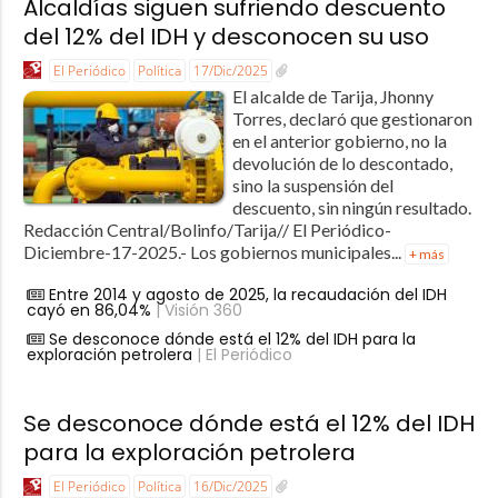
Alcaldías siguen sufriendo descuento
del 12% del IDH y desconocen su uso
El Periódico
Política
17/Dic/2025
El alcalde de Tarija, Jhonny
Torres, declaró que gestionaron
en el anterior gobierno, no la
devolución de lo descontado,
sino la suspensión del
descuento, sin ningún resultado.
Redacción Central/Bolinfo/Tarija// El Periódico-
Diciembre-17-2025.- Los gobiernos municipales...
+ más
Entre 2014 y agosto de 2025, la recaudación del IDH
cayó en 86,04%
| Visión 360
Se desconoce dónde está el 12% del IDH para la
exploración petrolera
| El Periódico
Se desconoce dónde está el 12% del IDH
para la exploración petrolera
El Periódico
Política
16/Dic/2025