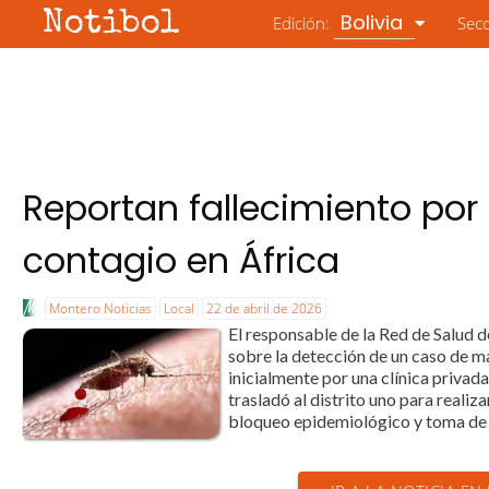
Notibol
Bolivia
Edición:
Sec
Reportan fallecimiento por
contagio en África
Montero Noticias
Local
22 de abril de 2026
El responsable de la Red de Salud d
sobre la detección de un caso de ma
inicialmente por una clínica privad
trasladó al distrito uno para realiz
bloqueo epidemiológico y toma de mu