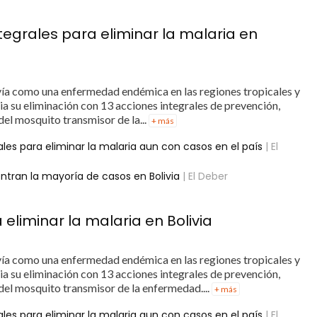
tegrales para eliminar la malaria en
avía como una enfermedad endémica en las regiones tropicales y
ia su eliminación con 13 acciones integrales de prevención,
del mosquito transmisor de la...
+ más
rales para eliminar la malaria aun con casos en el país
| El
ntran la mayoría de casos en Bolivia
| El Deber
eliminar la malaria en Bolivia
avía como una enfermedad endémica en las regiones tropicales y
ia su eliminación con 13 acciones integrales de prevención,
del mosquito transmisor de la enfermedad....
+ más
rales para eliminar la malaria aun con casos en el país
| El