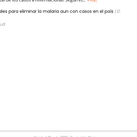
+ más
rales para eliminar la malaria aun con casos en el país
| El
lud