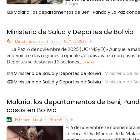
Fulgor
Malaria: los departamentos de Beni, Pando y La Paz conce
Ministerio de Salud y Deportes de Bolivia
Ministerio de Salud
Salud
06/Nov/2025
La Paz, 6 de noviembre de 2025 (UC/MSyD).- Aunque la malar
endémica en las regiones tropicales, el país avanza con pasos f
Deportes se destacan 13 acciones...
+ más
Ministerio de Salud y Deportes de Bolivia
| Ministerio de Sa
Ministerio de Salud y Deportes de Bolivia
| Ministerio de Sa
Malaria: los departamentos de Beni, Pand
casos en Bolivia
El Deber
Local
06/Nov/2025
El 6 de noviembre se conmemora el D
celebra el Día Mundial de la Malari
conjunto, concentran el 95 % del tota