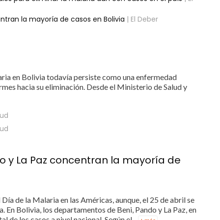
ntran la mayoría de casos en Bolivia
| El Deber
ia en Bolivia todavía persiste como una enfermedad
irmes hacia su eliminación. Desde el Ministerio de Salud y
lud
lud
o y La Paz concentran la mayoría de
ía de la Malaria en las Américas, aunque, el 25 de abril se
a. En Bolivia, los departamentos de Beni, Pando y La Paz, en
l de los casos a nivel nacional. Según el...