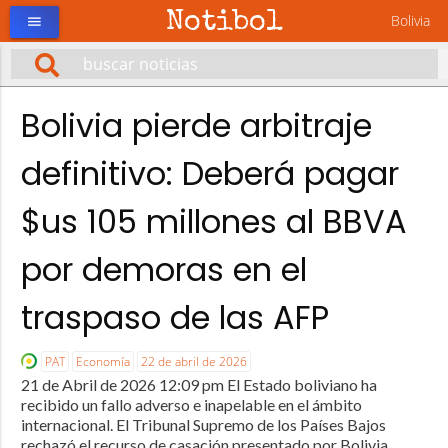
Notibol
Bolivia
menu
Bolivia pierde arbitraje
definitivo: Deberá pagar
$us 105 millones al BBVA
por demoras en el
traspaso de las AFP
PAT
Economía
22 de abril de 2026
21 de Abril de 2026 12:09 pm El Estado boliviano ha
recibido un fallo adverso e inapelable en el ámbito
internacional. El Tribunal Supremo de los Países Bajos
rechazó el recurso de casación presentado por Bolivia,