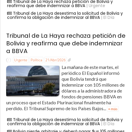
Tribunal de La Haya rechaza petición de Bolivia y
reafirma que debe indemnizar a BBVA
| Urgente
Tribunal de La Haya desestima la solicitud de Bolivia y
confirma la obligación de indemnizar al BBVA
| El Día
Tribunal de La Haya rechaza petición de
Bolivia y reafirma que debe indemnizar
a BBVA
Urgente
Política
21/Abr/2026
La mañana de este martes, el
periódico El Español informó
que Bolivia tendrá que
indemnizar con 105 millones de
dólares a la administradora de
fondos de pensiones BBVA en
un proceso que el Estado Plurinacional finalmente ha
perdido. El Tribunal Supremo de los Países Bajos...
+ más
Tribunal de La Haya desestima la solicitud de Bolivia y
confirma la obligación de indemnizar al BBVA
| El Día
Bolivia pierde arbitraje y deberá pagar $us 105 millones