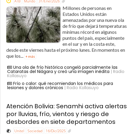
ATB
Mundo
31/Ene/2026
Millones de personas en
Estados Unidos están
amenazadas por una nueva ola
de frío que dejará temperaturas
mínimas récord en algunos
puntos del país, especialmente
en el sur y en la costa este,
desde este viernes hasta el próximo lunes. En momentos en
que los...
+ más
Una ola de frío histórica congeló parcialmente las
Cataratas del Niágara y creó una imagen inédita
| Radio
Kollasuyo
Frío o calor: qué recomiendan los médicos para
lesiones y dolores crónicos
| Radio Kollasuyo
Atención Bolivia: Senamhi activa alertas
por lluvias, frío, vientos y riesgo de
desbordes en siete departamentos
Unitel
Sociedad
16/Dic/2025