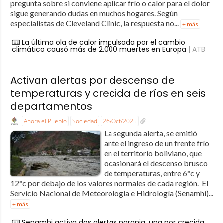
pregunta sobre si conviene aplicar frío o calor para el dolor
sigue generando dudas en muchos hogares. Según
especialistas de Cleveland Clinic, la respuesta no...
+ más
La última ola de calor impulsada por el cambio
climático causó más de 2.000 muertes en Europa
| ATB
Activan alertas por descenso de
temperaturas y crecida de ríos en seis
departamentos
Ahora el Pueblo
Sociedad
26/Oct/2025
La segunda alerta, se emitió
ante el ingreso de un frente frío
en el territorio boliviano, que
ocasionará el descenso brusco
de temperaturas, entre 6°c y
12°c por debajo de los valores normales de cada región. El
Servicio Nacional de Meteorología e Hidrología (Senamhi)...
+ más
Senamhi activa dos alertas naranja, una por crecida