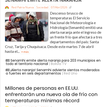
Red Patria Nueva
Sociedad
07/Abr/2026
Descenso brusco de
temperaturas El Servicio
Nacional de Meteorología e
Hidrología (Senamhi) emitió una
alerta naranja ante el ingreso de
un frente frío que afectará a tres
departamentos del país: Santa
Cruz, Tarija y Chuquisaca. Desde este martes 7 de abril
hasta el...
+ más
Senamhi emite alerta naranja para 203 municipios en
todo el territorio nacional
| Bolivia TV
¡Alerta naranja! Senamhi advierte vientos moderados
a fuertes en seis departamentos
| Red Uno
Millones de personas en EE.UU.
enfrentarán una nueva ola de frío con
temperaturas mínimas récord