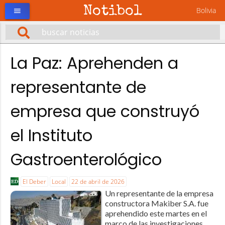
Notibol
Bolivia
menu
La Paz: Aprehenden a
representante de
empresa que construyó
el Instituto
Gastroenterológico
El Deber
Local
22 de abril de 2026
Un representante de la empresa
constructora Makiber S.A. fue
aprehendido este martes en el
marco de las investigaciones