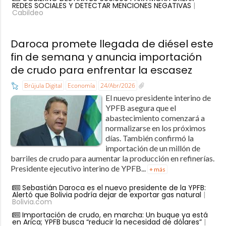
REDES SOCIALES Y DETECTAR MENCIONES NEGATIVAS
|
Cabildeo
Daroca promete llegada de diésel este
fin de semana y anuncia importación
de crudo para enfrentar la escasez
Brújula Digital
Economía
24/Abr/2026
El nuevo presidente interino de
YPFB asegura que el
abastecimiento comenzará a
normalizarse en los próximos
días. También confirmó la
importación de un millón de
barriles de crudo para aumentar la producción en refinerías.
Presidente ejecutivo interino de YPFB...
+ más
Sebastián Daroca es el nuevo presidente de la YPFB:
Alertó que Bolivia podría dejar de exportar gas natural
|
Bolivia.com
Importación de crudo, en marcha: Un buque ya está
en Arica; YPFB busca “reducir la necesidad de dólares”
|