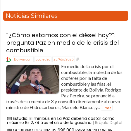
Noticias Similares
“¿Cómo estamos con el diésel hoy?”:
pregunta Paz en medio de la crisis del
combustible
Bolivia.com
Sociedad
25/Abr/2026
En medio de la crisis por el
combustible, la molestia de los
choferes por la falta de
combustible y las filas, el
presidente de Bolivia, Rodrigo
Paz Pereira, se pronunció a
través de su cuenta de X y consultó directamente al nuevo
ministro de Hidrocarburos, Marcelo Blanco, y...
+ más
Estudio: El minibús en La Paz debería costar como
máximo Bs 2,78 tras el alza de la gasolina
| Brújula Digital
GOBIERNO DESTINA BS 696.000 PARA MONITOREAR