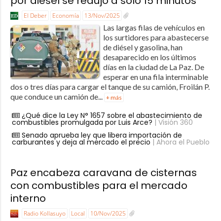
por diésel se redujo a solo 15 minutos
El Deber
Economía
13/Nov/2025
Las largas filas de vehículos en
los surtidores para abastecerse
de diésel y gasolina, han
desaparecido en los últimos
días en la ciudad de La Paz. De
esperar en una fila interminable
dos o tres días para cargar el tanque de su camión, Froilán P.
que conduce un camión de...
+ más
¿Qué dice la Ley N° 1657 sobre el abastecimiento de
combustibles promulgada por Luis Arce?
| Visión 360
Senado aprueba ley que libera importación de
carburantes y deja al mercado el precio
| Ahora el Pueblo
Paz encabeza caravana de cisternas
con combustibles para el mercado
interno
Radio Kollasuyo
Local
10/Nov/2025