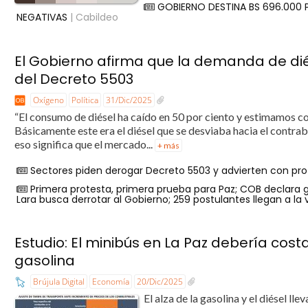
GOBIERNO DESTINA BS 696.000
NEGATIVAS
| Cabildeo
El Gobierno afirma que la demanda de di
del Decreto 5503
Oxígeno
Política
31/Dic/2025
“El consumo de diésel ha caído en 50 por ciento y estimamos con
Básicamente este era el diésel que se desviaba hacia el contrab
eso significa que el mercado...
+ más
Sectores piden derogar Decreto 5503 y advierten con pro
Primera protesta, primera prueba para Paz; COB declara gu
Lara busca derrotar al Gobierno; 259 postulantes llegan a la
Estudio: El minibús en La Paz debería cost
gasolina
Brújula Digital
Economía
20/Dic/2025
El alza de la gasolina y el diésel ll