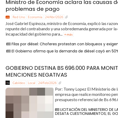
Ministro de Economía aclara las causas de
problemas de pago
Red Uno
Economía
24/Abr/2026
José Gabriel Espinoza, ministro de Economía, explicó las razo
repunte del contrabando y una sobredemanda generada por la c
incapacidad del gobierno para...
+ más
Filas por diésel: Choferes protestan con bloqueos y exige
El Gobierno afirma que la demanda de diésel cayó en 50
GOBIERNO DESTINA BS 696.000 PARA MONI
MENCIONES NEGATIVAS
Cabildeo
Local
24/Feb/2026
Por: Tonny Lopez El Ministerio de l
empresa que realice monitoreo perm
presupuesto referencial de Bs 696.
LICITACIÓN DEL MINISTERIO DE 
DESATA CUESTIONAMIENTOS; EL GO