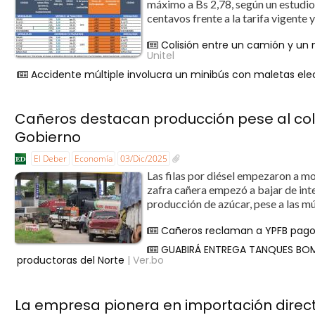
máximo a Bs 2,78, según un estudio 
centavos frente a la tarifa vigente y 
Colisión entre un camión y un 
Unitel
Accidente múltiple involucra un minibús con maletas elec
Cañeros destacan producción pese al cola
Gobierno
El Deber
Economía
03/Dic/2025
Las filas por diésel empezaron a mo
zafra cañera empezó a bajar de int
producción de azúcar, pese a las múl
Cañeros reclaman a YPFB pago 
GUABIRÁ ENTREGA TANQUES BOM
productoras del Norte
| Ver.bo
La empresa pionera en importación directa