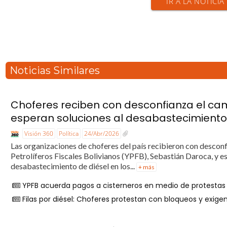
IR A LA NOTICIA
Noticias Similares
Choferes reciben con desconfianza el ca
esperan soluciones al desabastecimiento
Visión 360
Política
24/Abr/2026
Las organizaciones de choferes del país recibieron con descon
Petrolíferos Fiscales Bolivianos (YPFB), Sebastián Daroca, y e
desabastecimiento de diésel en los...
+ más
YPFB acuerda pagos a cisterneros en medio de protestas 
Filas por diésel: Choferes protestan con bloqueos y exige