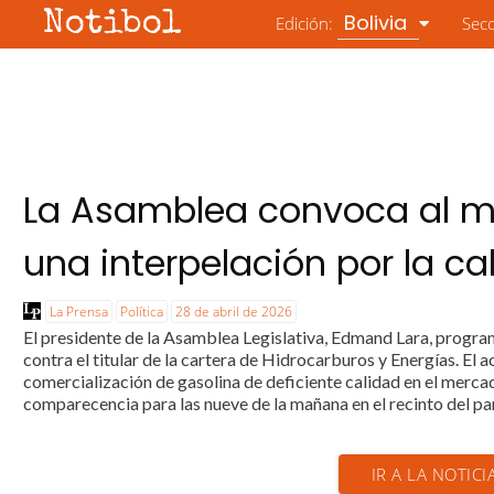
Notibol
Bolivia
Edición:
Sec
La Asamblea convoca al mi
una interpelación por la c
La Prensa
Política
28 de abril de 2026
El presidente de la Asamblea Legislativa, Edmand Lara, program
contra el titular de la cartera de Hidrocarburos y Energías. El a
comercialización de gasolina de deficiente calidad en el mercado 
comparecencia para las nueve de la mañana en el recinto del par
IR A LA NOTICI