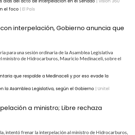
s días del acto de interpelación en el Senado
| Visión 360
n el foco
| El País
o con interpelación, Gobierno anuncia que
ria para una sesión ordinaria de la Asamblea Legislativa
 el ministro de Hidrocarburos, Mauricio Medinaceli, sobre el
taria que respalde a Medinaceli y por eso evade la
 en la Asamblea Legislativa, según el Gobierno
| Unitel
pelación a ministro; Libre rechaza
a, intentó frenar la interpelación al ministro de Hidrocarburos,