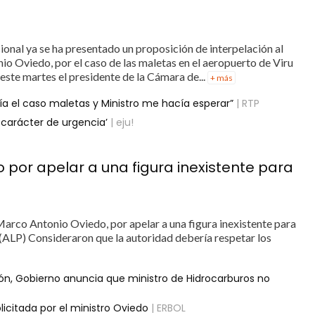
ional ya se ha presentado un proposición de interpelación al
o Oviedo, por el caso de las maletas en el aeropuerto de Viru
 este martes el presidente de la Cámara de...
+ más
cía el caso maletas y Ministro me hacía esperar”
| RTP
n carácter de urgencia’
| eju!
o por apelar a una figura inexistente para
Marco Antonio Oviedo, por apelar a una figura inexistente para
l (ALP) Consideraron que la autoridad debería respetar los
ción, Gobierno anuncia que ministro de Hidrocarburos no
icitada por el ministro Oviedo
| ERBOL