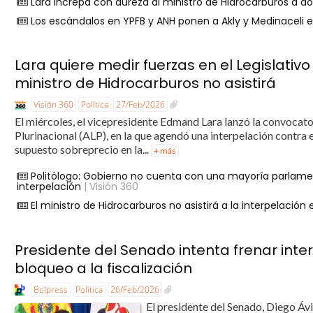
Lara increpa con dureza al ministro de Hidrocarburos a do
Los escándalos en YPFB y ANH ponen a Akly y Medinaceli e
Lara quiere medir fuerzas en el Legislativ
ministro de Hidrocarburos no asistirá
Visión 360
Política
27/Feb/2026
El miércoles, el vicepresidente Edmand Lara lanzó la convocato
Plurinacional (ALP), en la que agendó una interpelación contra
supuesto sobreprecio en la...
+ más
Politólogo: Gobierno no cuenta con una mayoría parlamen
interpelación
| Visión 360
El ministro de Hidrocarburos no asistirá a la interpelación
Presidente del Senado intenta frenar inter
bloqueo a la fiscalización
Bolpress
Política
26/Feb/2026
El presidente del Senado, Diego Ávil