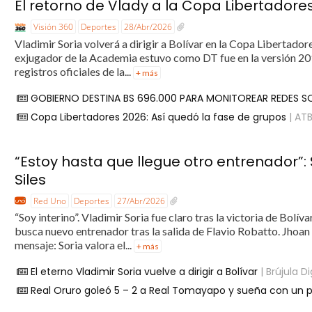
El retorno de Vlady a la Copa Libertadore
Visión 360
Deportes
28/Abr/2026
Vladimir Soria volverá a dirigir a Bolívar en la Copa Libertador
exjugador de la Academia estuvo como DT fue en la versión 20
registros oficiales de la...
+ más
GOBIERNO DESTINA BS 696.000 PARA MONITOREAR REDES S
Copa Libertadores 2026: Así quedó la fase de grupos
| AT
“Estoy hasta que llegue otro entrenador”:
Siles
Red Uno
Deportes
27/Abr/2026
“Soy interino”. Vladimir Soria fue claro tras la victoria de Bolív
busca nuevo entrenador tras la salida de Flavio Robatto. Jho
mensaje: Soria valora el...
+ más
El eterno Vladimir Soria vuelve a dirigir a Bolívar
| Brújula Di
Real Oruro goleó 5 – 2 a Real Tomayapo y sueña con un p