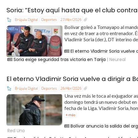
Soria: “Estoy aquí hasta que el club contr
Brújula Digital
Deportes
27/Abr/2026
Bolívar goleó a Tomayapo al mando 
en vez de traer a otro entrenador. É
Vladimir Soria (der.), DT interino de
El eterno Vladimir Soria vuelve a 
Soria exige seguridad tras victoria en Tarija
| Neureal
El eterno Vladimir Soria vuelve a dirigir a B
Brújula Digital
Deportes
26/Abr/2026
Una vez más le toca al exjugador a
domingo tendrá un nuevo debut en e
fecha de la Liga. Vladimir Soria, ho
+ más
Bolívar anuncia la salida del 
Red Uno