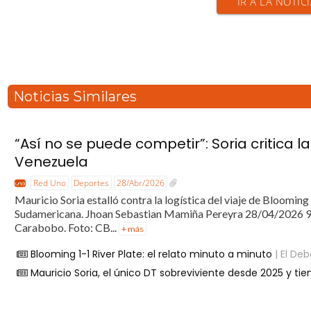
IR A LA NOTIC
Noticias Similares
“Así no se puede competir”: Soria critica 
Venezuela
Red Uno
Deportes
28/Abr/2026
Mauricio Soria estalló contra la logística del viaje de Blooming
Sudamericana. Jhoan Sebastian Mamiña Pereyra 28/04/2026 9:17 
Carabobo. Foto: CB...
+ más
Blooming 1-1 River Plate: el relato minuto a minuto
| El Deb
Mauricio Soria, el único DT sobreviviente desde 2025 y ti