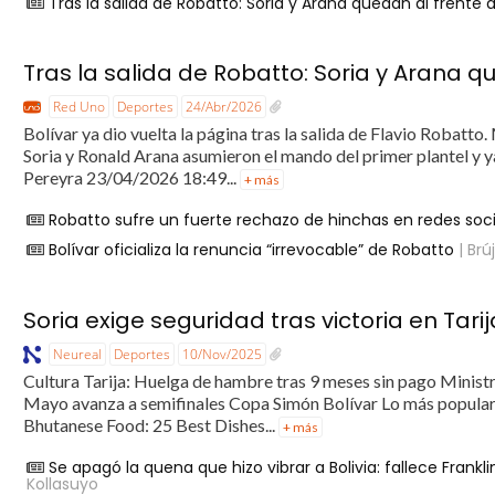
Tras la salida de Robatto: Soria y Arana quedan al frente d
Tras la salida de Robatto: Soria y Arana q
Red Uno
Deportes
24/Abr/2026
Bolívar ya dio vuelta la página tras la salida de Flavio Robatto
Soria y Ronald Arana asumieron el mando del primer plantel y 
Pereyra 23/04/2026 18:49...
+ más
Robatto sufre un fuerte rechazo de hinchas en redes soc
Bolívar oficializa la renuncia “irrevocable” de Robatto
| Brú
Soria exige seguridad tras victoria en Tarij
Neureal
Deportes
10/Nov/2025
Cultura Tarija: Huelga de hambre tras 9 meses sin pago Ministro
Mayo avanza a semifinales Copa Simón Bolívar Lo más popular T
Bhutanese Food: 25 Best Dishes...
+ más
Se apagó la quena que hizo vibrar a Bolivia: fallece Franklin
Kollasuyo