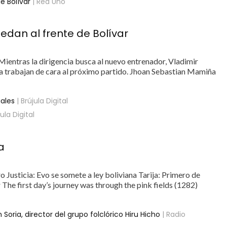
e Bolívar
| Red Uno
uedan al frente de Bolívar
. Mientras la dirigencia busca al nuevo entrenador, Vladimir
ya trabajan de cara al próximo partido. Jhoan Sebastian Mamiña
iales
| Brújula Digital
jula Digital
a
 Justicia: Evo se somete a ley boliviana Tarija: Primero de
he first day’s journey was through the pink fields (1282)
 Soria, director del grupo folclórico Hiru Hicho
| Radio