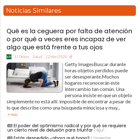
Noticias Similares
Qué es la ceguera por falta de atención
o por qué a veces eres incapaz de ver
algo que está frente a tus ojos
El Deber
Salud
22/Abr/2026
Getty ImagesBuscar durante
horas objetos perdidos puede
ser desesperante.Muchos
hogares reconocerán este
intercambio tan común. Una
persona insiste en que un objeto
simplemente no está allí: imposible de encontrar a pesar de
lo que describe como una búsqueda minuciosa y muy...
+ más
El poder del optimismo radical y por qué se requiere
un cierto nivel de delusión para triunfar
| eju!
Estás despedido ¿ahora qué hago?
| Urgente