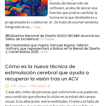
mundo del desarrollo de
software, acaba de lanzar una
función que podría cambiar la
forma en la que diseñadores y
programadores colaboran: el . Se trata de una herramienta
integrada en su...
+ más
Muestra Nacional de Diseño NODO BICeBé anuncia los
Sellos de Excelencia
| El Deber
Creatividad que inspira: Samuel Argote, talento
Unifranz que representará a Bolivia en la Bienal de Diseño
y Cartel Bolivia 2025
| ATB
Cómo es la nueva técnica de
estimulación cerebral que ayuda a
recuperar la visión tras un ACV
ATB
Salud
17/Nov/2025
Cada año, miles de personas que sobreviven a un padecen ,
una condición que elimina la visión en la mitad del campo
visual. Esta alteración entre multitudes. Frente a la falta de
tratamientos que restauren la función visual perdida, un