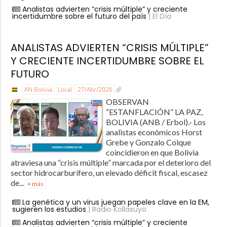
Analistas advierten “crisis múltiple” y creciente
incertidumbre sobre el futuro del país
| El Día
ANALISTAS ADVIERTEN “CRISIS MÚLTIPLE”
Y CRECIENTE INCERTIDUMBRE SOBRE EL
FUTURO
AN Bolivia
Local
27/Abr/2026
OBSERVAN
“ESTANFLACIÓN” LA PAZ,
BOLIVIA (ANB / Erbol).- Los
analistas económicos Horst
Grebe y Gonzalo Colque
coincidieron en que Bolivia
atraviesa una “crisis múltiple” marcada por el deterioro del
sector hidrocarburífero, un elevado déficit fiscal, escasez
de...
+ más
La genética y un virus juegan papeles clave en la EM,
sugieren los estudios
| Radio Kollasuyo
Analistas advierten “crisis múltiple” y creciente