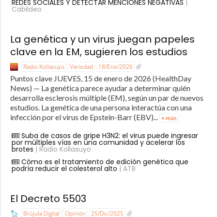
REDES SOCIALES Y DETECTAR MENCIONES NEGATIVAS
|
Cabildeo
La genética y un virus juegan papeles
clave en la EM, sugieren los estudios
Radio Kollasuyo
Variedad
18/Ene/2026
Puntos clave JUEVES, 15 de enero de 2026 (HealthDay
News) — La genética parece ayudar a determinar quién
desarrolla esclerosis múltiple (EM), según un par de nuevos
estudios. La genética de una persona interactúa con una
infección por el virus de Epstein-Barr (EBV)...
+ más
Suba de casos de gripe H3N2: el virus puede ingresar
por múltiples vías en una comunidad y acelerar los
brotes
| Radio Kollasuyo
Cómo es el tratamiento de edición genética que
podría reducir el colesterol alto
| ATB
El Decreto 5503
Brújula Digital
Opinión
25/Dic/2025