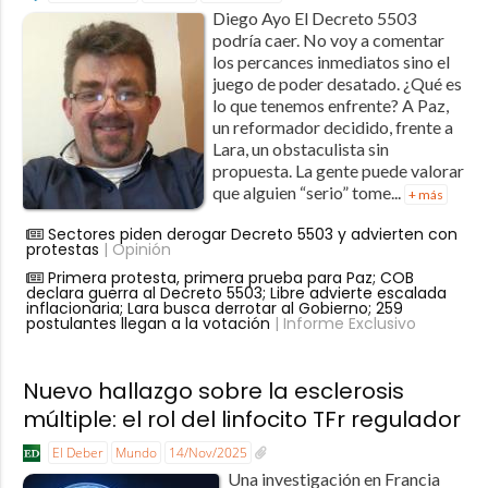
Diego Ayo El Decreto 5503
podría caer. No voy a comentar
los percances inmediatos sino el
juego de poder desatado. ¿Qué es
lo que tenemos enfrente? A Paz,
un reformador decidido, frente a
Lara, un obstaculista sin
propuesta. La gente puede valorar
que alguien “serio” tome...
+ más
Sectores piden derogar Decreto 5503 y advierten con
protestas
| Opinión
Primera protesta, primera prueba para Paz; COB
declara guerra al Decreto 5503; Libre advierte escalada
inflacionaria; Lara busca derrotar al Gobierno; 259
postulantes llegan a la votación
| Informe Exclusivo
Nuevo hallazgo sobre la esclerosis
múltiple: el rol del linfocito TFr regulador
El Deber
Mundo
14/Nov/2025
Una investigación en Francia