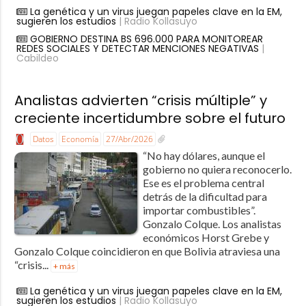
La genética y un virus juegan papeles clave en la EM,
sugieren los estudios
| Radio Kollasuyo
GOBIERNO DESTINA BS 696.000 PARA MONITOREAR
REDES SOCIALES Y DETECTAR MENCIONES NEGATIVAS
|
Cabildeo
Analistas advierten “crisis múltiple” y
creciente incertidumbre sobre el futuro
Datos
Economía
27/Abr/2026
“No hay dólares, aunque el
gobierno no quiera reconocerlo.
Ese es el problema central
detrás de la dificultad para
importar combustibles”.
Gonzalo Colque. Los analistas
económicos Horst Grebe y
Gonzalo Colque coincidieron en que Bolivia atraviesa una
“crisis...
+ más
La genética y un virus juegan papeles clave en la EM,
sugieren los estudios
| Radio Kollasuyo