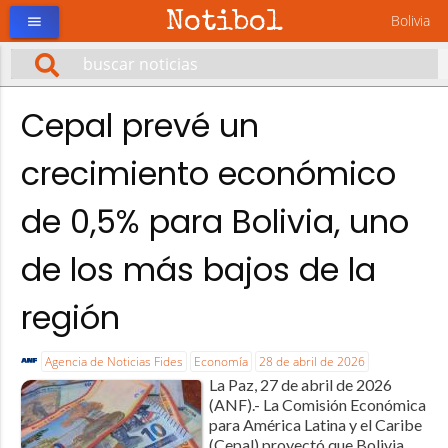
Notibol
Bolivia
menu
Cepal prevé un
crecimiento económico
de 0,5% para Bolivia, uno
de los más bajos de la
región
Agencia de Noticias Fides
Economía
28 de abril de 2026
La Paz, 27 de abril de 2026
(ANF).- La Comisión Económica
para América Latina y el Caribe
(Cepal) proyectó que Bolivia