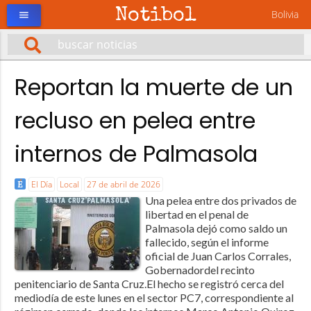
Notibol
Bolivia
menu
Reportan la muerte de un
recluso en pelea entre
internos de Palmasola
El Día
Local
27 de abril de 2026
Una pelea entre dos privados de
libertad en el penal de
Palmasola dejó como saldo un
fallecido, según el informe
oficial de Juan Carlos Corrales,
Gobernadordel recinto
penitenciario de Santa Cruz.El hecho se registró cerca del
mediodía de este lunes en el sector PC7, correspondiente al