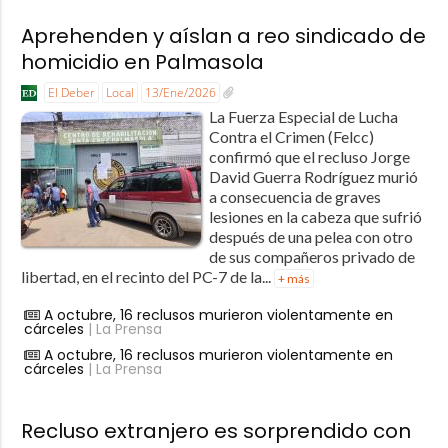
Aprehenden y aíslan a reo sindicado de
homicidio en Palmasola
El Deber
Local
13/Ene/2026
La Fuerza Especial de Lucha
Contra el Crimen (Felcc)
confirmó que el recluso Jorge
David Guerra Rodríguez murió
a consecuencia de graves
lesiones en la cabeza que sufrió
después de una pelea con otro
de sus compañeros privado de
libertad, en el recinto del PC-7 de la...
+ más
A octubre, 16 reclusos murieron violentamente en
cárceles
| La Prensa
A octubre, 16 reclusos murieron violentamente en
cárceles
| La Prensa
Recluso extranjero es sorprendido con