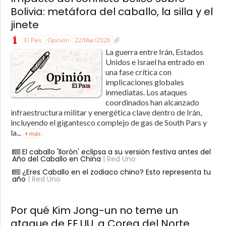
Bolivia: metáfora del caballo, la silla y el
jinete
El País
Opinión
22/Mar/2026
La guerra entre Irán, Estados
Unidos e Israel ha entrado en
una fase crítica con
implicaciones globales
inmediatas. Los ataques
coordinados han alcanzado
infraestructura militar y energética clave dentro de Irán,
incluyendo el gigantesco complejo de gas de South Pars y
la...
+ más
El caballo 'llorón' eclipsa a su versión festiva antes del
Año del Caballo en China
| Red Uno
¿Eres Caballo en el zodiaco chino? Esto representa tu
año
| Red Uno
Por qué Kim Jong-un no teme un
ataque de EE.UU. a Corea del Norte