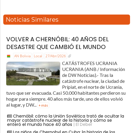
Noticias Similares
VOLVER A CHERNÓBIL: 40 AÑOS DEL
DESASTRE QUE CAMBIÓ EL MUNDO
AN Bolivia
Local
27/Abr/2026
CATÁSTROFES UCRANIA
UCRANIA (ANB / Información
de DW Noticias).- Tras la
catástrofe nuclear, la ciudad de
Prípiat, en el norte de Ucrania,
tuvo que ser evacuada. Casi 50.000 habitantes perdieron su
hogar para siempre. 40 años más tarde, uno de ellos volvió
al lugar, y DW...
+ más
Chernóbil: cómo la Unión Soviética trató de ocultar la
mayor catástrofe nuclear de la historia y cómo se
enteró el mundo hace 40 años
| El Deber
Los niños de Chernobyl en Cuba: la historia de los