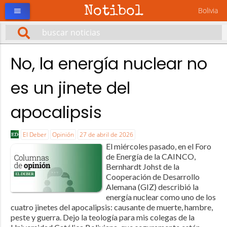
Notibol
Bolivia
menu
No, la energía nuclear no
es un jinete del
apocalipsis
El Deber
Opinión
27 de abril de 2026
El miércoles pasado, en el Foro
de Energía de la CAINCO,
Bernhardt Johst de la
Cooperación de Desarrollo
Alemana (GIZ) describió la
energía nuclear como uno de los
cuatro jinetes del apocalipsis: causante de muerte, hambre,
peste y guerra. Dejo la teología para mis colegas de la