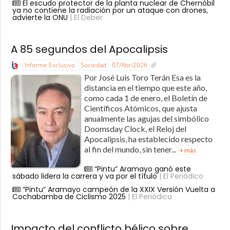
El escudo protector de la planta nuclear de Chernóbil
ya no contiene la radiación por un ataque con drones,
advierte la ONU
| El Deber
A 85 segundos del Apocalipsis
Informe Exclusivo
Sociedad
07/Abr/2026
Por José Luis Toro Terán Esa es la
distancia en el tiempo que este año,
como cada 1 de enero, el Boletín de
Científicos Atómicos, que ajusta
anualmente las agujas del simbólico
Doomsday Clock, el Reloj del
Apocalipsis, ha establecido respecto
al fin del mundo, sin tener...
+ más
“Pintu” Aramayo ganó este
sábado lidera la carrera y va por el título
| El Periódico
“Pintu” Aramayo campeón de la XXIX Versión Vuelta a
Cochabamba de Ciclismo 2025
| El Periódico
Impacto del conflicto bélico sobre