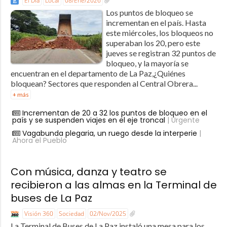
El Día
Local
08/Ene/2026
Los puntos de bloqueo se
incrementan en el país. Hasta
este miércoles, los bloqueos no
superaban los 20, pero este
jueves se registran 32 puntos de
bloqueo, y la mayoría se
encuentran en el departamento de La Paz,¿Quiénes
bloquean? Sectores que responden al Central Obrera...
+ más
Incrementan de 20 a 32 los puntos de bloqueo en el
país y se suspenden viajes en el eje troncal
| Urgente
Vagabunda plegaria, un ruego desde la interperie
|
Ahora el Pueblo
Con música, danza y teatro se
recibieron a las almas en la Terminal de
buses de La Paz
Visión 360
Sociedad
02/Nov/2025
La Terminal de Buses de La Paz instaló una mesa para los