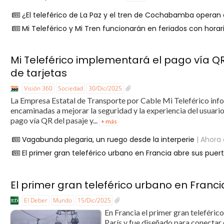
¿El teleférico de La Paz y el tren de Cochabamba operan
Mi Teleférico y Mi Tren funcionarán en feriados con horar
Mi Teleférico implementará el pago vía Q
de tarjetas
Visión 360
Sociedad
30/Dic/2025
La Empresa Estatal de Transporte por Cable Mi Teleférico info
encaminadas a mejorar la seguridad y la experiencia del usuario
pago vía QR del pasaje y...
+ más
Vagabunda plegaria, un ruego desde la interperie
| Ahora 
El primer gran teleférico urbano en Francia abre sus puert
El primer gran teleférico urbano en Franci
El Deber
Mundo
15/Dic/2025
En Francia el primer gran teleférico
París y fue diseñado para conectar