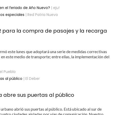
 en el feriado de Año Nuevo?
| eju!
ios especiales
| Red Patria Nueva
R para la compra de pasajes y la recarga
rmó este lunes que adoptará una serie de medidas correctivas
 en este medio de transporte; entre ellas, la implementación del
el Pueblo
as al público
| El Deber
a abre sus puertas al público
 urbano abrió sus puertas al público. Está ubicado al sur de
 cuatro ciudades aisladas por vías de comunicación. Nuestro