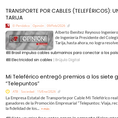
TRANSPORTE POR CABLES (TELEFÉRICOS): U
TARIJA
El Periódico
Opinión
09/Feb/2026
Alberto Benítez Reynoso Ingeniero C
de Ingeniería Presidente del Col
Tarija, hasta ahora, no logra resolv
Brasil impulsa cables submarinos para conectar a los país
Electricidad sin cables
| Brújula Digital
Mi Teleférico entregó premios a los siet
“Telepuntos”
ATB
Sociedad
15/Ene/2026
La Empresa Estatal de Transporte por Cable Mi Teleférico realiz
ganadores de la Promoción Empresarial “Telepuntos: Viaja, reca
la fidelidad de los...
+ más