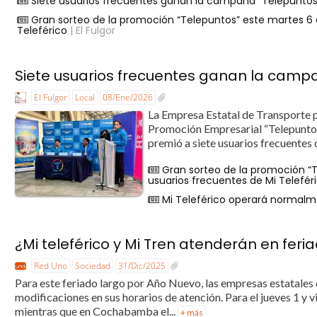
Siete usuarios frecuentes ganan la campaña “Telepuntos”
Gran sorteo de la promoción “Telepuntos” este martes 6 
Teleférico
| El Fulgor
Siete usuarios frecuentes ganan la campa
El Fulgor
Local
08/Ene/2026
La Empresa Estatal de Transporte po
Promoción Empresarial “Telepuntos: 
premió a siete usuarios frecuentes q
Gran sorteo de la promoción “T
usuarios frecuentes de Mi Telefér
Mi Teleférico operará normalme
¿Mi teleférico y Mi Tren atenderán en fer
Red Uno
Sociedad
31/Dic/2025
Para este feriado largo por Año Nuevo, las empresas estatales
modificaciones en sus horarios de atención. Para el jueves 1 y v
mientras que en Cochabamba el...
+ más