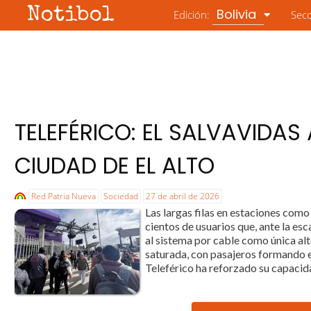
Notibol
Bolivia
Edición:
Sec
TELEFÉRICO: EL SALVAVIDAS
CIUDAD DE EL ALTO
Red Patria Nueva
Sociedad
27 de abril de 2026
Las largas filas en estaciones como
cientos de usuarios que, ante la esc
al sistema por cable como única al
saturada, con pasajeros formando e
Teleférico ha reforzado su capacida