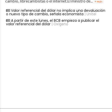
cambio, librecambistas o el internet.El ministro de...
+ más
Valor referencial del dólar no implica una devaluación
o nuevo tipo de cambio, señala economista
| Unitel
A partir de este lunes, el BCB empieza a publicar el
valor referencial del dólar
| Oxígeno