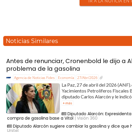
IR A LA NOTICIA EN
Noticias Similares
Antes de renunciar, Cronenbold le dijo a A
problema de la gasolina
Agencia de Noticias Fides
Economía
27/Abr/2026
La Paz, 27 de abril del 2026 (ANF).-
Yacimientos Petrolíferos Fiscales 
diputado Carlos Alarcón y le indicó
+ más
Diputado Alarcón: Expresidenta
compra de gasolina base a Vitol
| Visión 360
Diputado Alarcón sugiere cambiar la gasolina y dice que 
Unitel