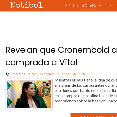
Notibol
Bolivia
Edición:
Sec
Revelan que Cronembold a
comprada a Vitol
Informe Exclusivo
Economía
27 de abril de 2026
Mientras el país tiene la idea de 
a la crisis de los carburantes duran
este lunes que habló con ella un día 
en la compra de gasolina base de la
recomiendo sobre la base de una re