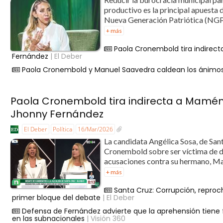
productivo es la principal apuesta d
Nueva Generación Patriótica (NGP),
+ más
Paola Cronembold tira indirec
Fernández
| El Deber
Paola Cronembold y Manuel Saavedra caldean los ánimos e
Paola Cronembold tira indirecta a Mamé
Jhonny Fernández
El Deber
Política
16/Mar/2026
La candidata Angélica Sosa, de San
Cronembold sobre ser víctima de d
acusaciones contra su hermano, Ma
+ más
Santa Cruz: Corrupción, repro
primer bloque del debate
| El Deber
Defensa de Fernández advierte que la aprehensión tiene f
en las subnacionales
| Visión 360