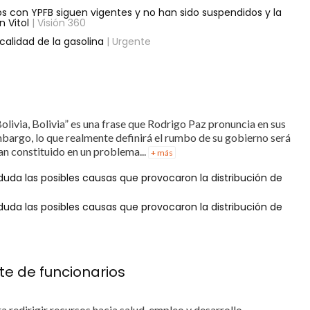
s con YPFB siguen vigentes y no han sido suspendidos y la
 Vitol
| Visión 360
calidad de la gasolina
| Urgente
olivia, Bolivia” es una frase que Rodrigo Paz pronuncia en sus
mbargo, lo que realmente definirá el rumbo de su gobierno será
han constituido en un problema...
+ más
duda las posibles causas que provocaron la distribución de
0
duda las posibles causas que provocaron la distribución de
0
te de funcionarios
a redirigir recursos hacia salud, empleo y desarrollo