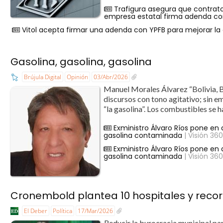
Trafigura asegura que contrato
empresa estatal firma adenda con
Vitol acepta firmar una adenda con YPFB para mejorar la 
Gasolina, gasolina, gasolina
Brújula Digital
Opinión
03/Abr/2026
Manuel Morales Álvarez ​“Bolivia, B
discursos con tono agitativo; sin e
“la gasolina”. ​Los combustibles se 
Exministro Álvaro Ríos pone en 
gasolina contaminada
| Visión 36
Exministro Álvaro Ríos pone en 
gasolina contaminada
| Visión 36
Cronembold plantea 10 hospitales y recor
El Deber
Política
17/Mar/2026
Reducir la burocracia municipal par