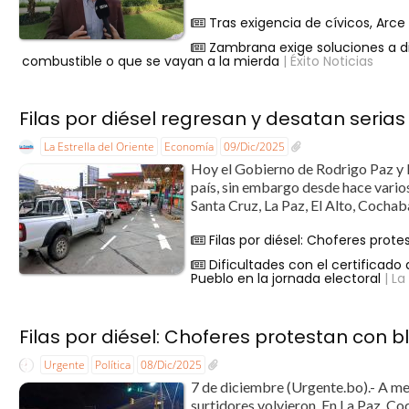
Tras exigencia de cívicos, Arc
Zambrana exige soluciones a di
combustible o que se vayan a la mierda
| Éxito Noticias
Filas por diésel regresan y desatan serias
La Estrella del Oriente
Economía
09/Dic/2025
Hoy el Gobierno de Rodrigo Paz y 
país, sin embargo desde hace varios 
Santa Cruz, La Paz, El Alto, Cochab
Filas por diésel: Choferes prot
Dificultades con el certificad
Pueblo en la jornada electoral
| La
Filas por diésel: Choferes protestan con 
Urgente
Política
08/Dic/2025
7 de diciembre (Urgente.bo).- A men
surtidores volvieron. En La Paz, Co