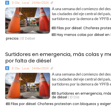
El Día
Local
24/Abr/2026
A una semana del comienzo del desa
las ciudades del eje central del paí
surtidores por la demora de YPFB e
Filas por diésel: Choferes prot
Hay menos colas por diésel en
precios
| El Deber
Surtidores en emergencia, más colas y me
por falta de diésel
El Día
Local
24/Abr/2026
A una semana del comienzo del desa
las ciudades del eje central del paí
surtidores por la demora de YPFB e
Surtidores en emergencia, más 
de diésel
| El Día
Filas por diésel: Choferes protestan con bloqueos y exige