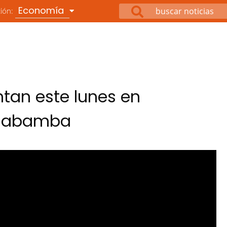
Economía
ción:
entan este lunes en
ochabamba