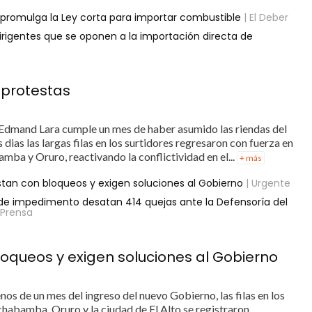
e promulga la Ley corta para importar combustible
| El Deber
rigentes que se oponen a la importación directa de
 protestas
Edmand Lara cumple un mes de haber asumido las riendas del
dias las largas filas en los surtidores regresaron con fuerza en
amba y Oruro, reactivando la conflictividad en el...
+ más
estan con bloqueos y exigen soluciones al Gobierno
| Urgente
o de impedimento desatan 414 quejas ante la Defensoría del
 Prensa
bloqueos y exigen soluciones al Gobierno
os de un mes del ingreso del nuevo Gobierno, las filas en los
chabamba, Oruro y la ciudad de El Alto se registraron