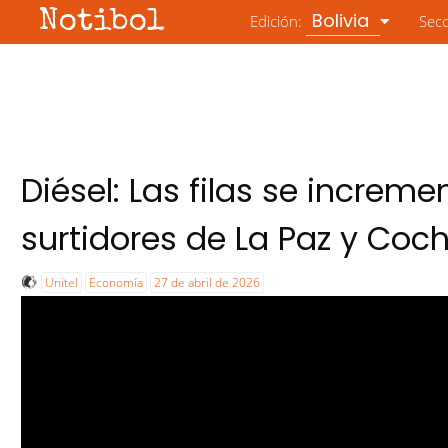
Notibol
Bolivia
Edición:
Sec
Diésel: Las filas se increm
surtidores de La Paz y C
Unitel
Economía
27 de abril de 2026