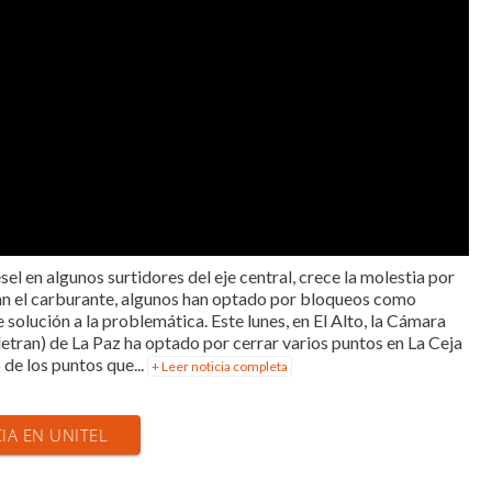
ésel en algunos surtidores del eje central, crece la molestia por
an el carburante, algunos han optado por bloqueos como
 solución a la problemática. Este lunes, en El Alto, la Cámara
ran) de La Paz ha optado por cerrar varios puntos en La Ceja
 de los puntos que...
+ Leer noticia completa
CIA EN UNITEL