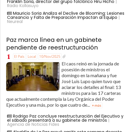
Franklin Soria, director del grupo folclórico Hiru Hicho
|
Radio Kollasuyo
Mauricio Soria Analiza el Declive de Blooming: Lesiones
Cansancio y Falta de Preparación Impactan al Equipo
|
Neureal
Paz marca línea en un gabinete
pendiente de reestructuración
El País
Local
10/Nov/2025
El caos reinó en la jornada de
posesión de ministros el
domingo en la mañana y fue
José Luis Lupo quien tuvo que
aclarar los detalles al final: 13
ministros para las 17 carteras
que actualmente contempla la Ley Orgánica del Poder
Ejecutivo y una más, por lo que cuatro de...
+ más
Rodrigo Paz concluye reestructuración del Ejecutivo y
el sábado presentará a su gabinete de ministros
|
Agencia de Noticias Fides
Alcaldía de La Paz prevé emitir esta semana decreto