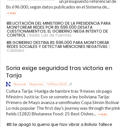
un presupuesto referencial de
Bs 696.000, según datos publicados en el Sistema de...
+ más
LICITACIÓN DEL MINISTERIO DE LA PRESIDENCIA PARA
MONITOREAR REDES POR BS 696.000 DESATA
CUESTIONAMIENTOS; EL GOBIERNO NIEGA INTENTO DE
CONTROL
| Radio Luis de Fuentes
GOBIERNO DESTINA BS 696.000 PARA MONITOREAR
REDES SOCIALES Y DETECTAR MENCIONES NEGATIVAS
|
Cabildeo
Soria exige seguridad tras victoria en
Tarija
Neureal
Deportes
10/Nov/2025
Cultura Tarija: Huelga de hambre tras 9 meses sin pago
Ministro Justicia: Evo se somete a ley boliviana Tarija:
Primero de Mayo avanza a semifinales Copa Simón Bolívar
Lo más popular The first day’s journey was through the pink
fields (1282) Bhutanese Food: 25 Best Dishes...
+ más
Se apagó la quena que hizo vibrar a Bolivia: fallece