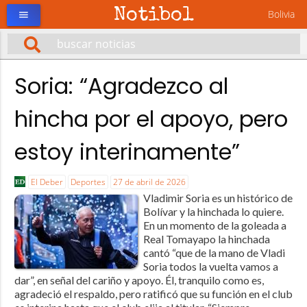
Notibol
Bolivia
menu
Soria: “Agradezco al
hincha por el apoyo, pero
estoy interinamente”
El Deber
Deportes
27 de abril de 2026
Vladimir Soria es un histórico de
Bolívar y la hinchada lo quiere.
En un momento de la goleada a
Real Tomayapo la hinchada
cantó “que de la mano de Vladi
Soria todos la vuelta vamos a
dar”, en señal del cariño y apoyo. Él, tranquilo como es,
agradeció el respaldo, pero ratificó que su función en el club