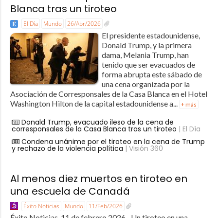
Blanca tras un tiroteo
El Día
Mundo
26/Abr/2026
El presidente estadounidense,
Donald Trump, y la primera
dama, Melania Trump, han
tenido que ser evacuados de
forma abrupta este sábado de
una cena organizada por la
Asociación de Corresponsales de la Casa Blanca en el Hotel
Washington Hilton de la capital estadounidense a...
+ más
Donald Trump, evacuado ileso de la cena de
corresponsales de la Casa Blanca tras un tiroteo
| El Día
Condena unánime por el tiroteo en la cena de Trump
y rechazo de la violencia política
| Visión 360
Al menos diez muertos en tiroteo en
una escuela de Canadá
Éxito Noticias
Mundo
11/Feb/2026
Éxito Noticias, 11 de febrero 2026.- Un tiroteo en una