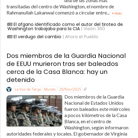
una de las zonas más
transitadas del centro de Washington, el nombre de
Rahmanullah Lakanwal comenzó a circular entre...
+ más
El afgano identificado como el autor del tiroteo de
Washington trabajaba para la CIA
| Visión 360
El verdugo del cambio
| Ahora el Pueblo
Dos miembros de la Guardia Nacional
de EEUU murieron tras ser baleados
cerca de la Casa Blanca: hay un
detenido
La Voz de Tarija
Mundo
26/Nov/2025
Dos miembros de la Guardia
Nacional de Estados Unidos
fueron baleados este miércoles
a pocos kilómetros de la Casa
Blanca, en el centro de
Washington, según informaron
autoridades federales y locales. El gobernador de Virginia