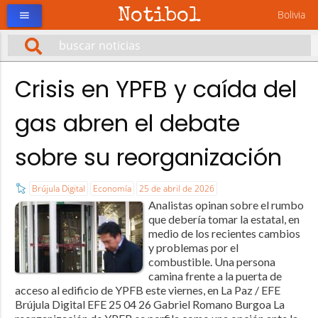
Notibol
Bolivia
menu
Crisis en YPFB y caída del
gas abren el debate
sobre su reorganización
Brújula Digital
Economía
25 de abril de 2026
Analistas opinan sobre el rumbo
que debería tomar la estatal, en
medio de los recientes cambios
y problemas por el
combustible. Una persona
camina frente a la puerta de
acceso al edificio de YPFB este viernes, en La Paz / EFE
Brújula Digital EFE 25 04 26 Gabriel Romano Burgoa La