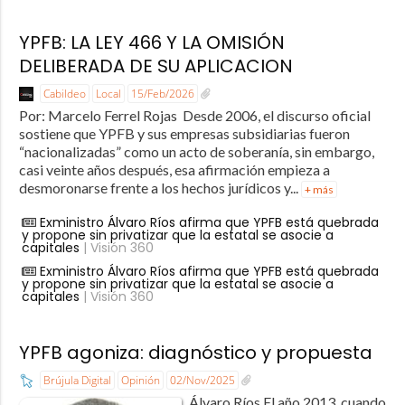
YPFB: LA LEY 466 Y LA OMISIÓN
DELIBERADA DE SU APLICACION
Cabildeo
Local
15/Feb/2026
Por: Marcelo Ferrel Rojas Desde 2006, el discurso oficial
sostiene que YPFB y sus empresas subsidiarias fueron
“nacionalizadas” como un acto de soberanía, sin embargo,
casi veinte años después, esa afirmación empieza a
desmoronarse frente a los hechos jurídicos y...
+ más
Exministro Álvaro Ríos afirma que YPFB está quebrada
y propone sin privatizar que la estatal se asocie a
capitales
| Visión 360
Exministro Álvaro Ríos afirma que YPFB está quebrada
y propone sin privatizar que la estatal se asocie a
capitales
| Visión 360
YPFB agoniza: diagnóstico y propuesta
Brújula Digital
Opinión
02/Nov/2025
Álvaro Ríos El año 2013, cuando