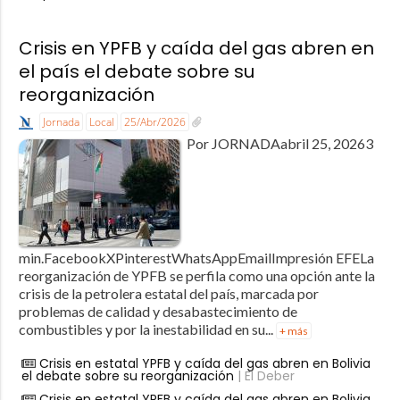
Crisis en YPFB y caída del gas abren en
el país el debate sobre su
reorganización
Jornada
Local
25/Abr/2026
Por JORNADAabril 25, 20263
min.FacebookXPinterestWhatsAppEmailImpresión EFELa
reorganización de YPFB se perfila como una opción ante la
crisis de la petrolera estatal del país, marcada por
problemas de calidad y desabastecimiento de
combustibles y por la inestabilidad en su...
+ más
Crisis en estatal YPFB y caída del gas abren en Bolivia
el debate sobre su reorganización
| El Deber
Crisis en estatal YPFB y caída del gas abren en Bolivia