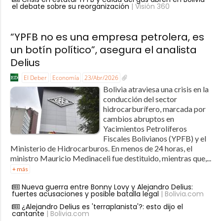
el debate sobre su reorganización
| Visión 360
“YPFB no es una empresa petrolera, es
un botín político”, asegura el analista
Delius
El Deber
Economía
23/Abr/2026
Bolivia atraviesa una crisis en la
conducción del sector
hidrocarburífero, marcada por
cambios abruptos en
Yacimientos Petrolíferos
Fiscales Bolivianos (YPFB) y el
Ministerio de Hidrocarburos. En menos de 24 horas, el
ministro Mauricio Medinaceli fue destituido, mientras que,...
+ más
Nueva guerra entre Bonny Lovy y Alejandro Delius:
fuertes acusaciones y posible batalla legal
| Bolivia.com
¿Alejandro Delius es 'terraplanista'?: esto dijo el
cantante
| Bolivia.com