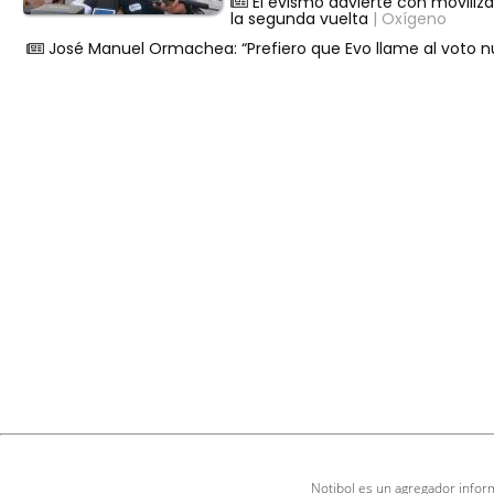
El evismo advierte con moviliz
la segunda vuelta
| Oxígeno
José Manuel Ormachea: “Prefiero que Evo llame al voto nu
Notibol es un agregador inform