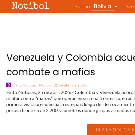
Notibol
Bolivia
Edición:
Sec
Venezuela y Colombia acu
combate a mafias
Éxito Noticias
Mundo
25 de abril de 2026
Éxito Noticias, 25 de abril 2026.- Colombia y Venezuela acord
militar contra “mafias” que operan en su zona fronteriza, en u
primera visita presidencial a este país luego del derrocamie
porosa frontera de 2.200 kilómetros donde grupos armados com
IR A LA NOTICIA 