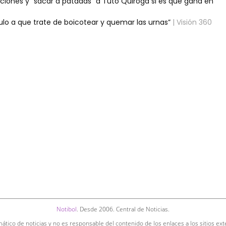
aciones y “sacar a patadas” a Tuto Quiroga si es que gana en
lo a que trate de boicotear y quemar las urnas”
| Visión 360
Notibol
. Desde 2006. Central de Noticias.
ático de noticias y no es responsable del contenido de los enlaces a los sitios ext