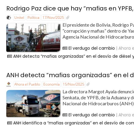
Rodrigo Paz dice que hay “mafias en YPFB, 
Unitel
Política
17/Nov/2025
El presidente de Bolivia, Rodrigo 
“corrupción y mafias” dentro de Yac
Agencia Nacional de Hidrocarburos 
El verdugo del cambio
| Ahora e
ANH detecta “mafias organizadas” en el desvío de diésel 
ANH detecta “mafias organizadas” en el d
Ahora el Pueblo
Economía
15/Nov/2025
La directora Margot Ayala denunció
Senkata, de YPFB, de la Aduana y de
Nacional de Hidrocarburos (ANH) id
El verdugo del cambio
| Ahora e
ANH identifica a “mafias organizadas” en el desvío de c