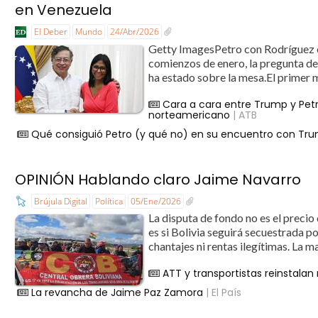
en Venezuela
El Deber
Mundo
24/Abr/2026
Getty ImagesPetro con Rodríguez e
comienzos de enero, la pregunta de
ha estado sobre la mesa.El primer m
Cara a cara entre Trump y Petr
norteamericano
| ATB
Qué consiguió Petro (y qué no) en su encuentro con Tru
OPINIÓN Hablando claro Jaime Navarro
Brújula Digital
Política
05/Ene/2026
La disputa de fondo no es el precio
es si Bolivia seguirá secuestrada p
chantajes ni rentas ilegítimas. La 
ATT y transportistas reinstala
La revancha de Jaime Paz Zamora
| El País