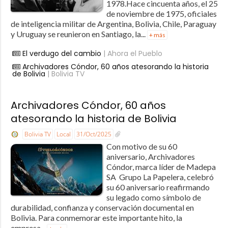
1978.Hace cincuenta años, el 25
de noviembre de 1975, oficiales
de inteligencia militar de Argentina, Bolivia, Chile, Paraguay
y Uruguay se reunieron en Santiago, la...
+ más
El verdugo del cambio
| Ahora el Pueblo
Archivadores Cóndor, 60 años atesorando la historia
de Bolivia
| Bolivia TV
Archivadores Cóndor, 60 años
atesorando la historia de Bolivia
Bolivia TV
Local
31/Oct/2025
Con motivo de su 60
aniversario, Archivadores
Cóndor, marca líder de Madepa
SA  Grupo La Papelera, celebró
su 60 aniversario reafirmando
su legado como símbolo de
durabilidad, confianza y conservación documental en
Bolivia. Para conmemorar este importante hito, la
empresa...