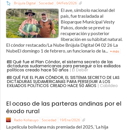
Brújula Digital
Sociedad
04/Feb/2026
El ave, símbolo nacional del
país, fue trasladada al
Bioparque Municipal Vesty
Pakos, donde se prevé su
recuperación y posterior
liberación en su hábitat natural.
El cóndor restacado/La Nube Brújula Digital 04 02 26 La
NubeEl domingo 1 de febrero, un funcionario de la...
+ más
Qué fue el Plan Cóndor, el sistema secreto de las
dictaduras sudamericanas para perseguir a los exiliados
políticos creado hace 50 años
| El Deber
QUÉ FUE EL PLAN CÓNDOR, EL SISTEMA SECRETO DE LAS
DICTADURAS SUDAMERICANAS PARA PERSEGUIR A LOS
EXILIADOS POLÍTICOS CREADO HACE 50 AÑOS
| Cabildeo
El ocaso de las parteras andinas por el
éxodo rural
Radio Kollasuyo
Sociedad
19/Ene/2026
La película boliviana más premiada del 2025, ‘La hija