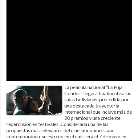
La película nacional “La Hija
Cóndor” llegará finalmente a las
salas bolivianas, precedida por
una destacada trayectoria
internacional que incluye más de
20 premios y una creciente
repercusión en festivales. Considerada una de las
propuestas más relevantes del cine latinoamericano
contemporáneo, su estreno en el país será el 7 de mayo en