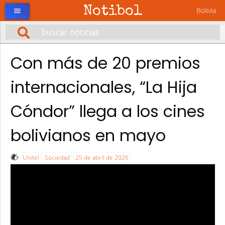
Notibol
Bolivia
menu
Con más de 20 premios
internacionales, “La Hija
Cóndor” llega a los cines
bolivianos en mayo
Unitel
Sociedad
25 de abril de 2026