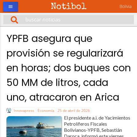
Notibol
Bolivia
menu
YPFB asegura que
provisión se regularizará
en horas; dos buques con
50 MM de litros, cada
uno, atracaron en Arica
Innovapress
Economía
25 de abril de 2026
El presidente a.i. de Yacimientos
Petrolíferos Fiscales
Bolivianos-YPFB, Sebastián
Daroca, informó este viernes