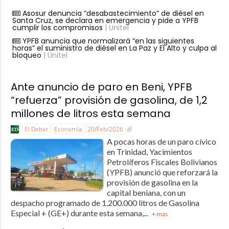
Asosur denuncia “desabastecimiento” de diésel en
Santa Cruz, se declara en emergencia y pide a YPFB
cumplir los compromisos
| Unitel
YPFB anuncia que normalizará “en las siguientes
horas” el suministro de diésel en La Paz y El Alto y culpa al
bloqueo
| Unitel
Ante anuncio de paro en Beni, YPFB
“refuerza” provisión de gasolina, de 1,2
millones de litros esta semana
El Deber
Economía
20/Feb/2026
A pocas horas de un paro cívico
en Trinidad, Yacimientos
Petrolíferos Fiscales Bolivianos
(YPFB) anunció que reforzará la
provisión de gasolina en la
capital beniana, con un
despacho programado de 1.200.000 litros de Gasolina
Especial + (GE+) durante esta semana,...
+ más