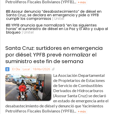
Petrolíferos Fiscales Bolivianos (YPFB)...
+ más
Asosur denuncia “desabastecimiento” de diésel en
Santa Cruz, se declara en emergencia y pide a YPFB
cumplir los compromisos
| Unitel
YPFB anuncia que normalizará “en las siguientes
horas” el suministro de diésel en La Paz y El Alto y culpa al
bloqueo
| Unitel
Santa Cruz: surtidores en emergencia
por diésel; YPFB prevé normalizar el
suministro este fin de semana
El Día
Local
18/Abr/2026
La Asociación Departamental
de Propietarios de Estaciones
de Servicio de Combustibles
Derivados de Hidrocarburos
(Asosur Santa Cruz) se declaró
en estado de emergencia ante el
desabastecimiento de diésel y denunció que Yacimientos
Petrolíferos Fiscales Bolivianos (YPFB)...
+ más