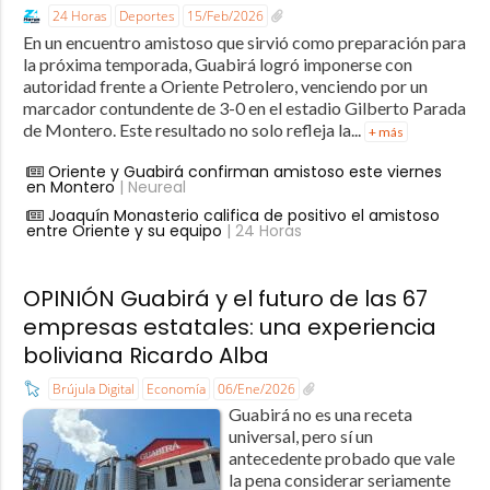
24 Horas
Deportes
15/Feb/2026
En un encuentro amistoso que sirvió como preparación para
la próxima temporada, Guabirá logró imponerse con
autoridad frente a Oriente Petrolero, venciendo por un
marcador contundente de 3-0 en el estadio Gilberto Parada
de Montero. Este resultado no solo refleja la...
+ más
Oriente y Guabirá confirman amistoso este viernes
en Montero
| Neureal
Joaquín Monasterio califica de positivo el amistoso
entre Oriente y su equipo
| 24 Horas
OPINIÓN Guabirá y el futuro de las 67
empresas estatales: una experiencia
boliviana Ricardo Alba
Brújula Digital
Economía
06/Ene/2026
Guabirá no es una receta
universal, pero sí un
antecedente probado que vale
la pena considerar seriamente